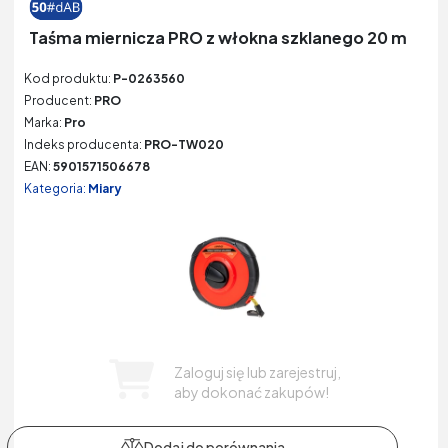
Taśma miernicza PRO z włokna szklanego 20 m
Kod produktu:
P-0263560
Producent:
PRO
Marka:
Pro
Indeks producenta:
PRO-TW020
EAN:
5901571506678
Kategoria:
Miary
Zaloguj się lub zarejestruj,
aby dokonać zakupów!