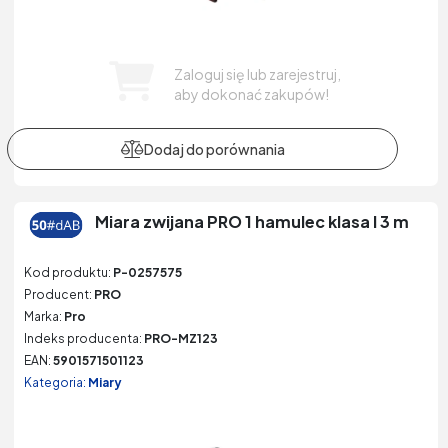
Zaloguj się lub zarejestruj,
aby dokonać zakupów!
Miara zwijana PRO 1 hamulec klasa I 3 m
Kod produktu:
P-0257575
Producent:
PRO
Marka:
Pro
Indeks producenta:
PRO-MZ123
EAN:
5901571501123
Kategoria:
Miary