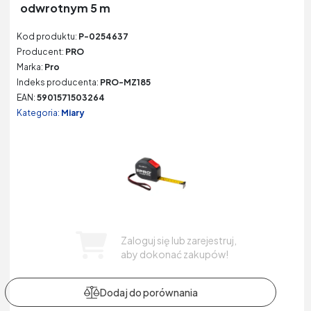
odwrotnym 5 m
Kod produktu:
P-0254637
Producent:
PRO
Marka:
Pro
Indeks producenta:
PRO-MZ185
EAN:
5901571503264
Kategoria:
Miary
Zaloguj się lub zarejestruj,
aby dokonać zakupów!