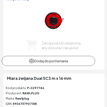
Zaloguj się lub zarejestruj,
aby dokonać zakupów!
Miara zwijana Dual SC3 m x 16 mm
Kod produktu:
P-0297746
Producent:
RAWLPLUG
Marka:
Rawlplug
EAN:
5906757907188