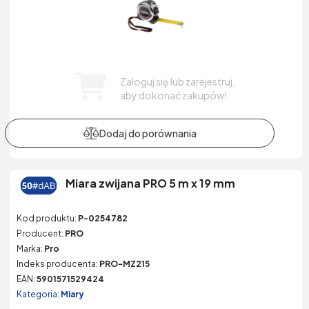
Zaloguj się lub zarejestruj,
aby dokonać zakupów!
Miara zwijana PRO 5 m x 19 mm
Kod produktu:
P-0254782
Producent:
PRO
Marka:
Pro
Indeks producenta:
PRO-MZ215
EAN:
5901571529424
Kategoria:
Miary