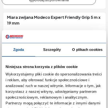
Miara zwijana Modeco Expert Friendly Grip 5 m x
19 mm
Kod produktu:
P-0262680
Producent:
RAWLPLUG
Marka:
Modeco Expert
Indeks producenta:
MN-81-155
Zgoda
Szczegóły
O plikach cookies
EAN:
5906757151369
Kategoria:
Miary
Niniejsza strona korzysta z plików cookie
Wykorzystujemy pliki cookie do spersonalizowania treści
i reklam, aby oferować funkcje społecznościowe i
analizować ruch w naszej witrynie. Informacje o tym, jak
korzystasz z naszej witryny, udostępniamy partnerom
społecznościowym, reklamowym i analitycznym.
Partnerzy mogą połączyć te informacje z innymi danymi
Zaloguj się lub zarejestruj,