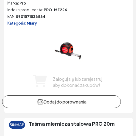
Marka:
Pro
Indeks producenta:
PRO-MZ226
EAN:
5901571533834
Kategoria:
Miary
Zaloguj się lub zarejestruj,
aby dokonać zakupów!
Taśma miernicza stalowa PRO 20m