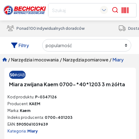
Search
Ponad 100 indywidualnych doradców
Dosta
Filtry
/
narzędzia i mocowania
/
narzędzia pomiarowe
/
miary
Miara zwijana Kaem 0700-*40*1203 3 m żółta
Kod produktu:
P-0347126
Producent:
KAEM
Marka:
Kaem
Indeks producenta:
0700-401203
EAN:
5905061039639
Kategoria:
Miary