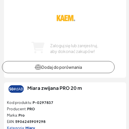
Zaloguj się lub zarejestruj,
aby dokonać zakupów!
Miara zwijana PRO 20 m
Kod produktu:
P-0297837
Producent:
PRO
Marka:
Pro
EAN:
5906245909298
Kategoria:
Miary