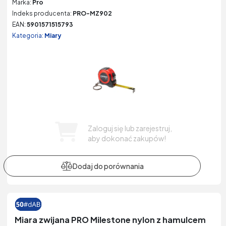
Marka:
Pro
Indeks producenta:
PRO-MZ902
EAN:
5901571515793
Kategoria:
Miary
Zaloguj się lub zarejestruj,
aby dokonać zakupów!
Miara zwijana PRO Milestone nylon z hamulcem