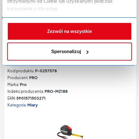
aby dokonać zakupów!
otrzymanymi od Ciebie lub uzyskanymi podczas
korzystania z ich usług.
Zezwól na wszystkie
Miara zwijana PRO Milestone nylon z hamulcem
Spersonalizuj
odwrotnym 8 m
Kod produktu:
P-0257578
Producent:
PRO
Marka:
Pro
Indeks producenta:
PRO-MZ188
EAN:
5901571503271
Kategoria:
Miary