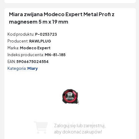
Miara zwijana Modeco Expert Metal Profi z
magnesem 5 m x 19 mm
Kod produktu:
P-0253723
Producent:
RAWLPLUG
Marka:
Modeco Expert
Indeks producenta:
MN-81-185
EAN:
5906675024554
Kategoria:
Miary
Zaloguj się lub zarejestruj,
aby dokonać zakupów!