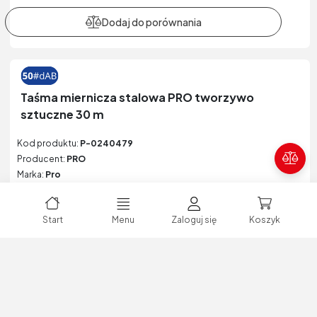
Taśma miernicza stalowa PRO tworzywo
sztuczne 30 m
Kod produktu:
P-0240479
Producent:
PRO
Poró
Marka:
Pro
Indeks producenta:
PRO-TS030
EAN:
5901571503479
Start
Menu
Zaloguj się
Koszyk
Kategoria:
Miary