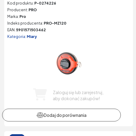
Kod produktu:
P-0274226
Producent:
PRO
Marka:
Pro
Indeks producenta:
PRO-MZ120
EAN:
5901571503462
Kategoria:
Miary
Zaloguj się lub zarejestruj,
aby dokonać zakupów!