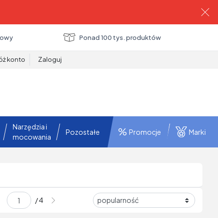
towy
Ponad 100 tys. produktów
óż konto
Zaloguj
Narzędzia i
Pozostałe
Promocje
Marki
mocowania
/ 4