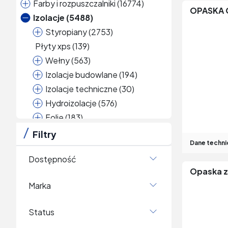
farby i rozpuszczalniki (16774)
OPASKA 
izolacje (5488)
styropiany (2753)
płyty xps (139)
wełny (563)
izolacje budowlane (194)
izolacje techniczne (30)
hydroizolacje (576)
folie (183)
akcesoria do izolacji (987)
Filtry
Dane techni
łączniki do izolacji fasadowych
(292)
dostępność
Opaska 
opaski zaciskowe (50)
marka
talerze dociskowe (15)
siatki elewacyjne (65)
status
profile i narożniki do izolacji
budowlanych (497)