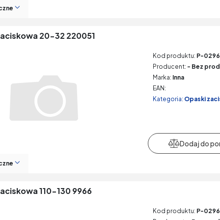
czne
aciskowa 20-32 220051
Kod produktu:
P-029
Producent:
- Bez prod
Marka:
Inna
EAN:
Kategoria:
Opaski zac
czne
aciskowa 110-130 9966
Kod produktu:
P-029