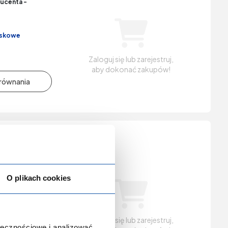
ucenta -
iskowe
Zaloguj się lub zarejestruj,
aby dokonać zakupów!
6487
ucenta -
O plikach cookies
iskowe
Zaloguj się lub zarejestruj,
ołecznościowe i analizować