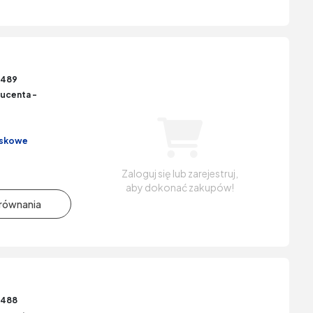
6489
ucenta -
iskowe
Zaloguj się lub zarejestruj,
aby dokonać zakupów!
6488