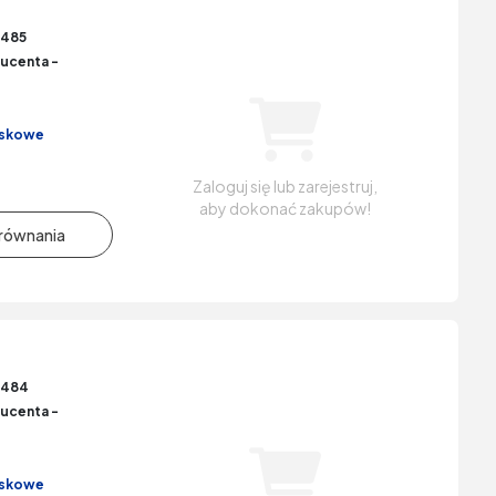
485
ucenta -
iskowe
Zaloguj się lub zarejestruj,
aby dokonać zakupów!
6484
ucenta -
iskowe