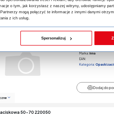
ormacje o tym, jak korzystasz z naszej witryny, udostępniamy p
Partnerzy mogą połączyć te informacje z innymi danymi otrzym
czne
nia z ich usług.
aciskowa 90-110 9964
Spersonalizuj
Z
Kod produktu:
P-029
Producent:
- Bez prod
Marka:
Inna
EAN:
Kategoria:
Opaski zac
czne
zaciskowa 50-70 220050