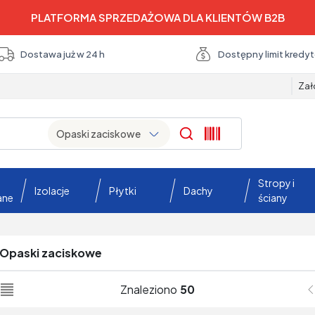
PLATFORMA SPRZEDAŻOWA DLA KLIENTÓW B2B
Dostawa już w 24 h
Dostępny limit kredy
Zał
opaski zaciskowe
Search
Stropy i
Izolacje
Płytki
Dachy
ane
ściany
opaski zaciskowe
Znaleziono
50