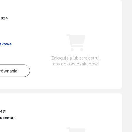
0824
iskowe
Zaloguj się lub zarejestruj,
aby dokonać zakupów!
491
ucenta -