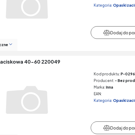
Kategoria:
Opaski zac
czne
zaciskowa 40-60 220049
Kod produktu:
P-029
Producent:
- Bez prod
Marka:
Inna
EAN:
Kategoria:
Opaski zac