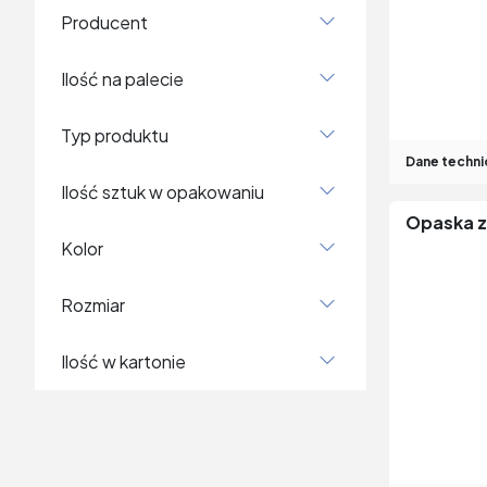
producent
taśmy klejące aluminiowe i pcv
do izolacji technicznych (53)
ilość na palecie
narzędzia i mocowania (11586)
pozostałe (1146)
typ produktu
płytki (14969)
Dane techni
stropy i ściany (2419)
ilość sztuk w opakowaniu
sucha zabudowa (2478)
Opaska 
sufity podwieszane (716)
kolor
rozmiar
ilość w kartonie