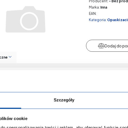
Producent:
- Bez prod
Marka:
Inna
EAN:
Kategoria:
Opaski zac
czne
zaciskowa 32-50
Kod produktu:
P-029
Producent:
- Bez prod
Marka:
Inna
Szczegóły
EAN:
Kategoria:
Opaski zac
 plików cookie
do spersonalizowania treści i reklam, aby oferować funkcje sp