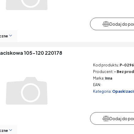
czne
aciskowa 105-120 220178
Kod produktu:
P-029
Producent:
- Bez prod
Marka:
Inna
EAN:
Kategoria:
Opaski zac
czne