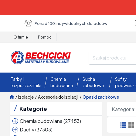
Ponad 100 indywidualnych doradców
O firmie
Pomoc
Farby i
Chemia
Sucha
Sufity
rozpuszczalniki
budowlana
zabudowa
podwiesz
/
izolacje
/
akcesoria do izolacji
/
opaski zaciskowe
Kategorie
Kategoria:
chemia budowlana (27453)
dachy (37303)