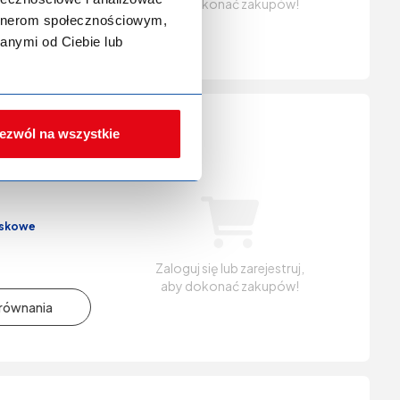
aby dokonać zakupów!
artnerom społecznościowym,
anymi od Ciebie lub
ezwól na wszystkie
6486
ucenta -
iskowe
Zaloguj się lub zarejestruj,
aby dokonać zakupów!