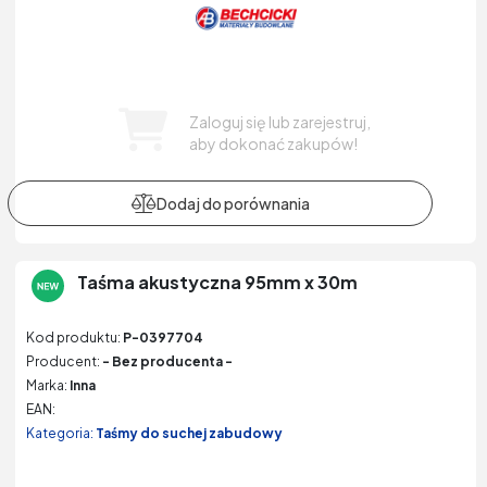
Zaloguj się lub zarejestruj,
aby dokonać zakupów!
Taśma akustyczna 95mm x 30m
Kod produktu:
P-0397704
Producent:
- Bez producenta -
Marka:
Inna
EAN:
Kategoria:
Taśmy do suchej zabudowy