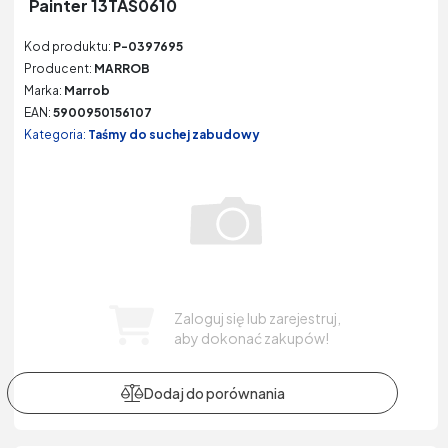
Painter 13TAS0610
Kod produktu:
P-0397695
Producent:
MARROB
Marka:
Marrob
EAN:
5900950156107
Kategoria:
Taśmy do suchej zabudowy
Zaloguj się lub zarejestruj,
aby dokonać zakupów!