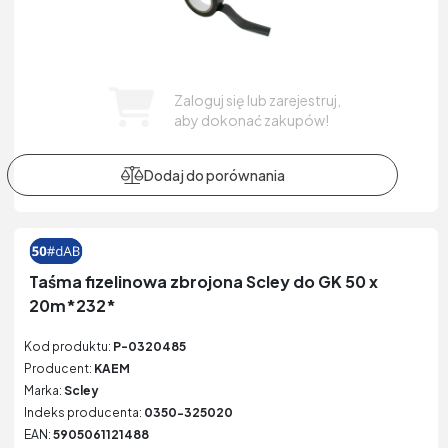
Zaloguj się lub zarejestruj,
aby dokonać zakupów!
Taśma fizelinowa zbrojona Scley do GK 50 x
20m*232*
Kod produktu:
P-0320485
Producent:
KAEM
Marka:
Scley
Indeks producenta:
0350-325020
EAN:
5905061121488