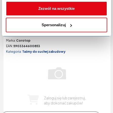
Zezwól na wszystkie
Taśma Coromix dwustr. 20x50 Coromix
Spersonalizuj
Kod produktu:
P-0397640
Producent:
COROTOP
Marka:
Corotop
EAN:
5903364600853
Kategoria:
Taśmy do suchej zabudowy
Zaloguj się lub zarejestruj,
aby dokonać zakupów!