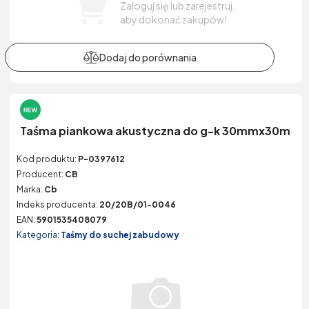
Zaloguj się lub zarejestruj,
aby dokonać zakupów!
Taśma piankowa akustyczna do g-k 30mmx30m
Kod produktu:
P-0397612
Producent:
CB
Marka:
Cb
Indeks producenta:
20/20B/01-0046
EAN:
5901535408079
Kategoria:
Taśmy do suchej zabudowy