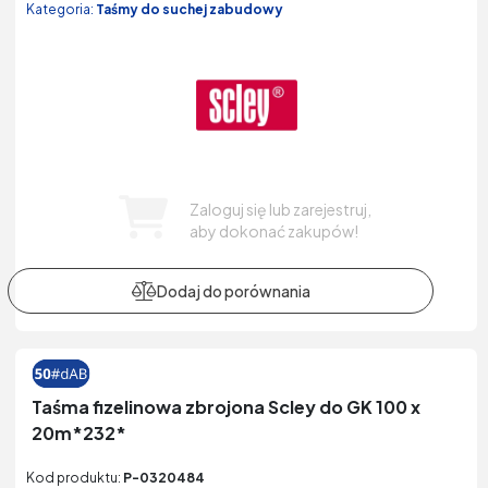
Kategoria:
Taśmy do suchej zabudowy
Zaloguj się lub zarejestruj,
aby dokonać zakupów!
Taśma fizelinowa zbrojona Scley do GK 100 x
20m*232*
Kod produktu:
P-0320484