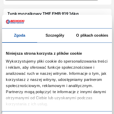
Tynk mozaikowy TMF FMB 919 16kg
Kod produktu:
P-0397641
Producent:
FRANSPOL
Zgoda
Szczegóły
O plikach cookies
Marka:
Franspol
EAN:
Kategoria:
Taśmy do suchej zabudowy
Niniejsza strona korzysta z plików cookie
Wykorzystujemy pliki cookie do spersonalizowania treści
i reklam, aby oferować funkcje społecznościowe i
analizować ruch w naszej witrynie. Informacje o tym, jak
korzystasz z naszej witryny, udostępniamy partnerom
społecznościowym, reklamowym i analitycznym.
Partnerzy mogą połączyć te informacje z innymi danymi
Zaloguj się lub zarejestruj,
otrzymanymi od Ciebie lub uzyskanymi podczas
aby dokonać zakupów!
korzystania z ich usług.