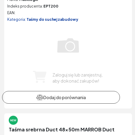
Indeks producenta:
EPT200
EAN:
Kategoria:
Taśmy do suchej zabudowy
Zaloguj się lub zarejestruj,
aby dokonać zakupów!
Taśma srebrna Duct 48x50m MARROB Duct