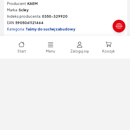
Producent:
KAEM
Marka:
Scley
Indeks producenta:
0350-329920
EAN:
5905061121464
Poró
Kategoria:
Taśmy do suchej zabudowy
Start
Menu
Zaloguj się
Koszyk
Zaloguj się lub zarejestruj,
aby dokonać zakupów!
Taśma papierowa PPG odporna na UV niebieska