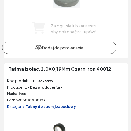
Zaloguj się lub zarejestruj,
aby dokonać zakupów!
Taśma Izolac.2,0X0,19Mm Czarn Iron 40012
Kod produktu:
P-0375599
Producent:
- Bez producenta -
Marka:
Inna
EAN:
5903010400127
Kategoria:
Taśmy do suchej zabudowy