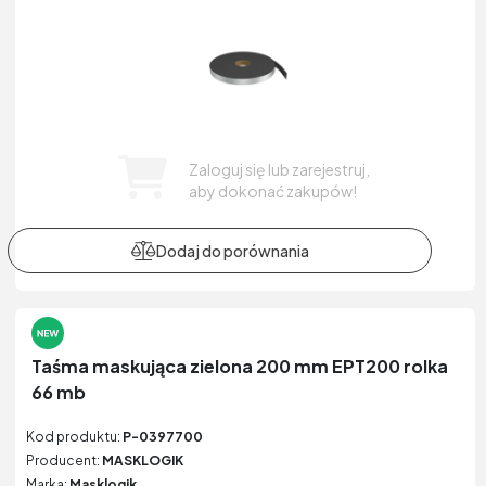
Zaloguj się lub zarejestruj,
aby dokonać zakupów!
Taśma maskująca zielona 200 mm EPT200 rolka
66 mb
Kod produktu:
P-0397700
Producent:
MASKLOGIK
Marka:
Masklogik