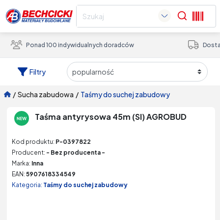
Search
Ponad 100 indywidualnych doradców
Dosta
Filtry
/
sucha zabudowa
/
taśmy do suchej zabudowy
Taśma antyrysowa 45m (SI) AGROBUD
Kod produktu:
P-0397822
Producent:
- Bez producenta -
Marka:
Inna
EAN:
5907618334549
Kategoria:
Taśmy do suchej zabudowy