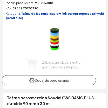
Indeks producenta:
MN-05-008
EAN:
5906757070790
Kategoria:
Taśmy do łączenia i napraw folii paroprzepuszczalnych i
paroizolacji
Zaloguj się lub zarejestruj,
aby dokonać zakupów!
Taśma paroszczelna Soudal SWS BASIC PLUS
outside 90 mm x 30 m