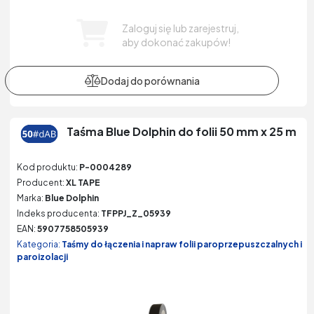
Zaloguj się lub zarejestruj,
aby dokonać zakupów!
Taśma Blue Dolphin do folii 50 mm x 25 m
Kod produktu:
P-0004289
Producent:
XL TAPE
Marka:
Blue Dolphin
Indeks producenta:
TFPPJ_Z_05939
EAN:
5907758505939
Kategoria:
Taśmy do łączenia i napraw folii paroprzepuszczalnych i
paroizolacji