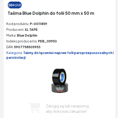
Taśma Blue Dolphin do folii 50 mm x 50 m
Kod produktu:
P-0011859
Producent:
XL TAPE
Marka:
Blue Dolphin
Indeks producenta:
PEB_05953
EAN:
5907758505953
Kategoria:
Taśmy do łączenia i napraw folii paroprzepuszczalnych i
paroizolacji
Zaloguj się lub zarejestruj,
aby dokonać zakupów!