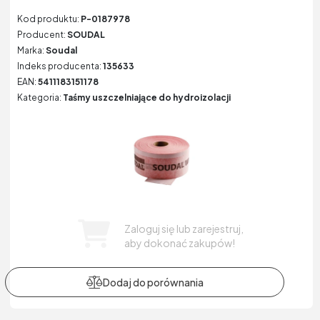
Kod produktu:
P-0187978
Producent:
SOUDAL
Marka:
Soudal
Indeks producenta:
135633
EAN:
5411183151178
Kategoria:
Taśmy uszczelniające do hydroizolacji
Zaloguj się lub zarejestruj,
aby dokonać zakupów!