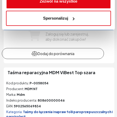
Zezwól na wszystkie
Spersonalizuj
Zaloguj się lub zarejestruj,
aby dokonać zakupów!
Taśma reparacyjna MDM ViBest Top szara
Kod produktu:
P-0058054
Producent:
MDM NT
Marka:
Mdm
Indeks producenta:
808600000046
EAN:
5902565069834
Kategoria:
Taśmy do łączenia i napraw folii paroprzepuszczalnych i
paroizolacji