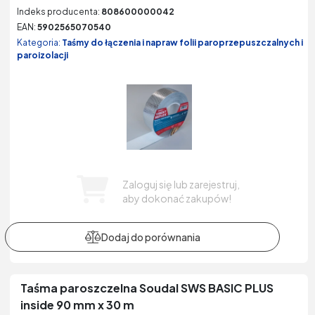
Indeks producenta:
808600000042
EAN:
5902565070540
Kategoria:
Taśmy do łączenia i napraw folii paroprzepuszczalnych i
paroizolacji
Zaloguj się lub zarejestruj,
aby dokonać zakupów!
Taśma paroszczelna Soudal SWS BASIC PLUS
inside 90 mm x 30 m