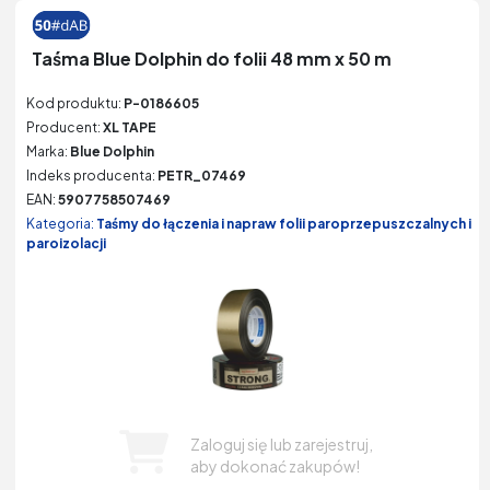
Taśma Blue Dolphin do folii 48 mm x 50 m
Kod produktu:
P-0186605
Producent:
XL TAPE
Marka:
Blue Dolphin
Indeks producenta:
PETR_07469
EAN:
5907758507469
Kategoria:
Taśmy do łączenia i napraw folii paroprzepuszczalnych i
paroizolacji
Zaloguj się lub zarejestruj,
aby dokonać zakupów!