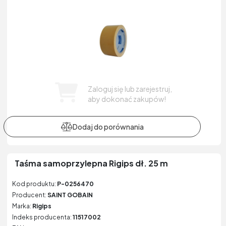
Zaloguj się lub zarejestruj,
aby dokonać zakupów!
Taśma samoprzylepna Rigips dł. 25 m
Kod produktu:
P-0256470
Producent:
SAINT GOBAIN
Marka:
Rigips
Indeks producenta:
11517002