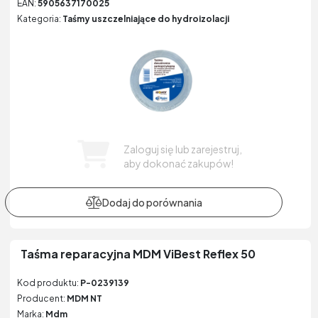
EAN:
5905637170025
Kategoria:
Taśmy uszczelniające do hydroizolacji
Zaloguj się lub zarejestruj,
aby dokonać zakupów!
Taśma reparacyjna MDM ViBest Reflex 50
Kod produktu:
P-0239139
Producent:
MDM NT
Marka:
Mdm