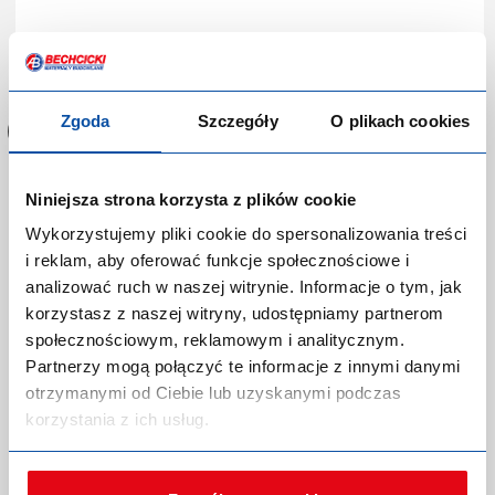
Zaloguj się lub zarejestruj,
aby dokonać zakupów!
Zgoda
Szczegóły
O plikach cookies
Niniejsza strona korzysta z plików cookie
Wykorzystujemy pliki cookie do spersonalizowania treści
Taśma aluminiowa Blue Dolphin 48 mm x 20 m
i reklam, aby oferować funkcje społecznościowe i
analizować ruch w naszej witrynie. Informacje o tym, jak
Kod produktu:
P-0150850
korzystasz z naszej witryny, udostępniamy partnerom
Producent:
XL TAPE
społecznościowym, reklamowym i analitycznym.
Marka:
Blue Dolphin
Partnerzy mogą połączyć te informacje z innymi danymi
Indeks producenta:
AT22_06011
otrzymanymi od Ciebie lub uzyskanymi podczas
EAN:
5907758506011
Kategoria:
Taśmy do łączenia i napraw folii paroprzepuszczalnych i
korzystania z ich usług.
paroizolacji