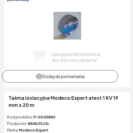
Zaloguj się lub zarejestruj,
aby dokonać zakupów!
Taśma izolacyjna Modeco Expert atest 1 KV 19
mm x 20 m
Kod produktu:
P-0045880
Producent:
RAWLPLUG
Marka:
Modeco Expert