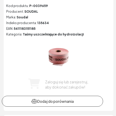
Kod produktu:
P-0039659
Producent:
SOUDAL
Marka:
Soudal
Indeks producenta:
135634
EAN:
5411183151185
Kategoria:
Taśmy uszczelniające do hydroizolacji
Zaloguj się lub zarejestruj,
aby dokonać zakupów!