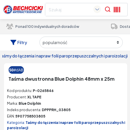
Search
Ponad 100 indywidualnych doradców
Dosta
Filtry
taśmy do łączenia i napraw folii paroprzepuszczalnych i paroizolacji
Taśma dwustronna Blue Dolphin 48mm x 25m
Kod produktu:
P-0265846
Producent:
XL TAPE
Marka:
Blue Dolphin
Indeks producenta:
DPPPRH_03805
EAN:
5907758503805
Kategoria:
Taśmy do łączenia i napraw folii paroprzepuszczalnych i
paroizolacji