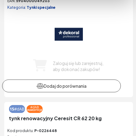
EAN:
5904000049203
Kategoria:
Tynki specjalne
Zaloguj się lub zarejestruj,
aby dokonać zakupów!
tynk renowacyjny Ceresit CR 62 20 kg
Kod produktu:
P-0226448