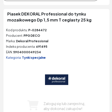
Piasek DEKORAL Professional do tynku
mozaikowego Dp 1,5 mm T ceglasty 25 kg
Kod produktu:
P-0284472
Producent:
PPG DECO
Marka:
Dekoral Professional
Indeks producenta:
691495
EAN:
5904000049234
Kategoria:
Tynki specjalne
Zaloguj się lub zarejestruj,
aby dokonać zakupów!