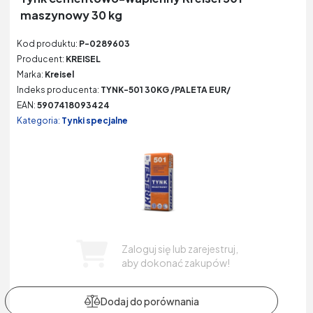
maszynowy 30 kg
Kod produktu:
P-0289603
Producent:
KREISEL
Marka:
Kreisel
Indeks producenta:
TYNK-501 30KG /PALETA EUR/
EAN:
5907418093424
Kategoria:
Tynki specjalne
Zaloguj się lub zarejestruj,
aby dokonać zakupów!