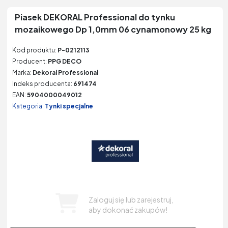
Piasek DEKORAL Professional do tynku
mozaikowego Dp 1,0mm 06 cynamonowy 25 kg
Kod produktu:
P-0212113
Producent:
PPG DECO
Marka:
Dekoral Professional
Indeks producenta:
691474
EAN:
5904000049012
Kategoria:
Tynki specjalne
Zaloguj się lub zarejestruj,
aby dokonać zakupów!