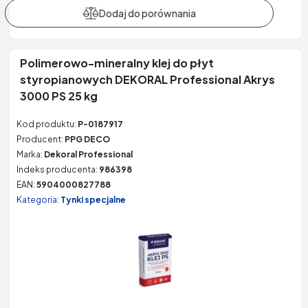
Polimerowo-mineralny klej do płyt
styropianowych DEKORAL Professional Akrys
3000 PS 25 kg
Kod produktu:
P-0187917
Producent:
PPG DECO
Marka:
Dekoral Professional
Indeks producenta:
986398
EAN:
5904000827788
Kategoria:
Tynki specjalne