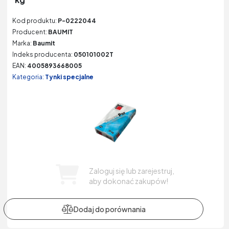
Kod produktu:
P-0222044
Producent:
BAUMIT
Marka:
Baumit
Indeks producenta:
050101002T
EAN:
4005893668005
Kategoria:
Tynki specjalne
Zaloguj się lub zarejestruj,
aby dokonać zakupów!