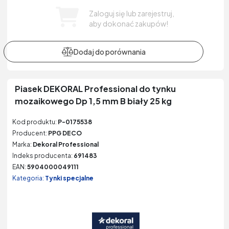
Zaloguj się lub zarejestruj,
aby dokonać zakupów!
Piasek DEKORAL Professional do tynku
mozaikowego Dp 1,5 mm B biały 25 kg
Kod produktu:
P-0175538
Producent:
PPG DECO
Marka:
Dekoral Professional
Indeks producenta:
691483
EAN:
5904000049111
Kategoria:
Tynki specjalne