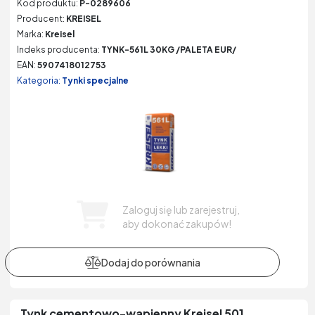
Kod produktu:
P-0289606
Producent:
KREISEL
Marka:
Kreisel
Indeks producenta:
TYNK-561L 30KG /PALETA EUR/
EAN:
5907418012753
Kategoria:
Tynki specjalne
Zaloguj się lub zarejestruj,
aby dokonać zakupów!
Tynk cementowo-wapienny Kreisel 501