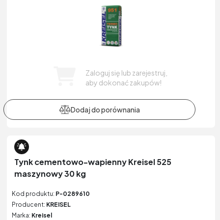
Zaloguj się lub zarejestruj,
aby dokonać zakupów!
Tynk cementowo-wapienny Kreisel 525
maszynowy 30 kg
Kod produktu:
P-0289610
Producent:
KREISEL
Marka:
Kreisel