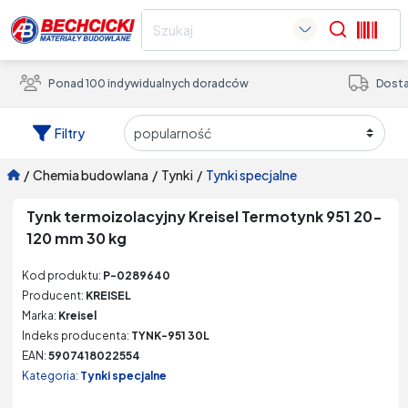
Search
Ponad 100 indywidualnych doradców
Dosta
Filtry
/
chemia budowlana
/
tynki
/
tynki specjalne
Tynk termoizolacyjny Kreisel Termotynk 951 20-
120 mm 30 kg
Kod produktu:
P-0289640
Producent:
KREISEL
Marka:
Kreisel
Indeks producenta:
TYNK-951 30L
EAN:
5907418022554
Kategoria:
Tynki specjalne