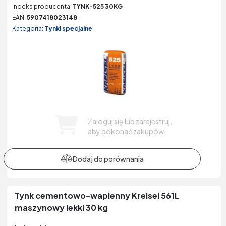
Indeks producenta:
TYNK-525 30KG
EAN:
5907418023148
Kategoria:
Tynki specjalne
Zaloguj się lub zarejestruj,
aby dokonać zakupów!
Tynk cementowo-wapienny Kreisel 561L
maszynowy lekki 30 kg