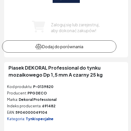
Zaloguj się lub zarejestruj,
aby dokonać zakupów!
Piasek DEKORAL Professional do tynku
mozaikowego Dp 1,5 mm A czarny 25 kg
Kod produktu:
P-0139820
Producent:
PPG DECO
Marka:
Dekoral Professional
Indeks producenta:
691482
EAN:
5904000049104
Kategoria:
Tynki specjalne