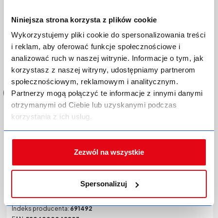
Niniejsza strona korzysta z plików cookie
Wykorzystujemy pliki cookie do spersonalizowania treści
i reklam, aby oferować funkcje społecznościowe i
Zaloguj się lub zarejestruj,
analizować ruch w naszej witrynie. Informacje o tym, jak
aby dokonać zakupów!
korzystasz z naszej witryny, udostępniamy partnerom
społecznościowym, reklamowym i analitycznym.
Partnerzy mogą połączyć te informacje z innymi danymi
otrzymanymi od Ciebie lub uzyskanymi podczas
korzystania z ich usług.
Piasek DEKORAL Professional do tynku
Zezwól na wszystkie
mozaikowego Dp 1,5 mm P czerwony 25 kg
Kod produktu:
P-0248510
Spersonalizuj
Producent:
PPG DECO
Marka:
Dekoral Professional
Indeks producenta:
691492