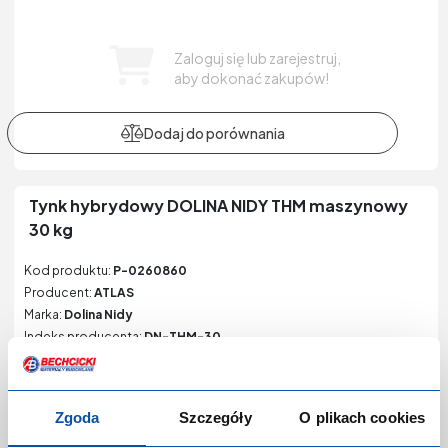
Zaloguj się lub zarejestruj,
aby dokonać zakupów!
Tynk hybrydowy DOLINA NIDY THM maszynowy
30 kg
Kod produktu:
P-0260860
Producent:
ATLAS
Marka:
Dolina Nidy
Indeks producenta:
DN-THM-30
EAN:
5905400603804
Kategoria:
Tynki specjalne
Zgoda
Szczegóły
O plikach cookies