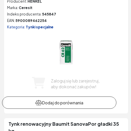
Producent:
HENKEL
Marka:
Ceresit
Indeks producenta:
545847
EAN:
5900089462254
Kategoria:
Tynki specjalne
Zaloguj się lub zarejestruj,
aby dokonać zakupów!
Tynk renowacyjny Baumit SanovaPor gładki 35
kg