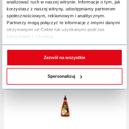
aby dokonać zakupów!
analizować ruch w naszej witrynie. Informacje o tym, jak
korzystasz z naszej witryny, udostępniamy partnerom
społecznościowym, reklamowym i analitycznym.
Partnerzy mogą połączyć te informacje z innymi danymi
otrzymanymi od Ciebie lub uzyskanymi podczas
korzystania z ich usług.
Klej wikolowy Dragon D2 do drewna 200 ml
Kod produktu:
P-0232511
Producent:
DRAGON
Zezwól na wszystkie
Marka:
Dragon
Indeks producenta:
DKDR200_2
EAN:
5903649057600
Spersonalizuj
Kategoria:
Kleje do drewna