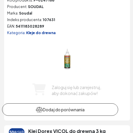
Kod produktu:
P-0247188
Producent:
SOUDAL
Marka:
Soudal
Indeks producenta:
107631
EAN:
5411183028289
Kategoria:
Kleje do drewna
Zaloguj się lub zarejestruj,
aby dokonać zakupów!
Klej Dorex VICOL do drewna 3 kg