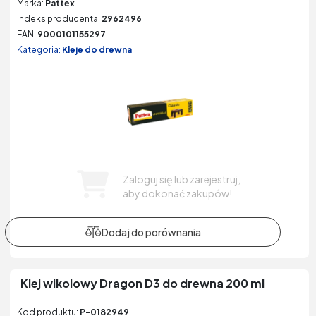
Marka:
Pattex
Indeks producenta:
2962496
EAN:
9000101155297
Kategoria:
Kleje do drewna
Zaloguj się lub zarejestruj,
aby dokonać zakupów!
Klej wikolowy Dragon D3 do drewna 200 ml
Kod produktu:
P-0182949