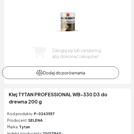
Zaloguj się lub zarejestruj,
aby dokonać zakupów!
Klej TYTAN PROFESSIONAL WB-330 D3 do
drewna 200 g
Kod produktu:
P-0263557
Producent:
SELENA
Marka:
Tytan
Indeks producenta:
10017960