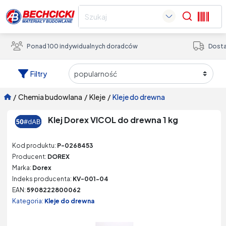
Search
Ponad 100 indywidualnych doradców
Dosta
Filtry
/
chemia budowlana
/
kleje
/
kleje do drewna
Klej Dorex VICOL do drewna 1 kg
Kod produktu:
P-0268453
Producent:
DOREX
Marka:
Dorex
Indeks producenta:
KV-001-04
EAN:
5908222800062
Kategoria:
Kleje do drewna