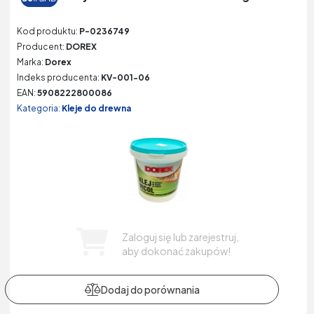
Kod produktu:
P-0236749
Producent:
DOREX
Marka:
Dorex
Indeks producenta:
KV-001-06
EAN:
5908222800086
Kategoria:
Kleje do drewna
Zaloguj się lub zarejestruj,
aby dokonać zakupów!