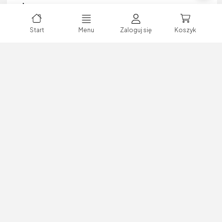
ml
Kod produktu:
P-0174381
Start
Menu
Zaloguj się
Koszyk
Producent:
SOUDAL
Marka:
Soudal
Indeks producenta:
107630
EAN:
5411183027992
Kategoria:
Kleje do drewna
Zaloguj się lub zarejestruj,
aby dokonać zakupów!