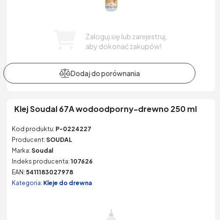
Zaloguj się lub zarejestruj,
aby dokonać zakupów!
Klej Soudal 67A wodoodporny-drewno 250 ml
Kod produktu:
P-0224227
Producent:
SOUDAL
Marka:
Soudal
Indeks producenta:
107626
EAN:
5411183027978
Kategoria:
Kleje do drewna