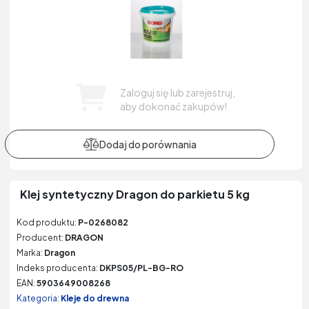
Zaloguj się lub zarejestruj,
aby dokonać zakupów!
Klej syntetyczny Dragon do parkietu 5 kg
Kod produktu:
P-0268082
Producent:
DRAGON
Marka:
Dragon
Indeks producenta:
DKPS05/PL-BG-RO
EAN:
5903649008268
Kategoria:
Kleje do drewna