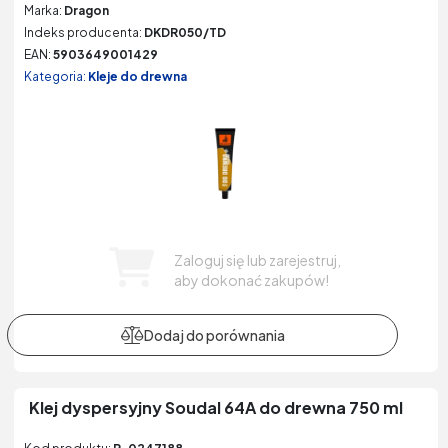
Marka:
Dragon
Indeks producenta:
DKDR050/TD
EAN:
5903649001429
Kategoria:
Kleje do drewna
Zaloguj się lub zarejestruj,
aby dokonać zakupów!
Klej dyspersyjny Soudal 64A do drewna 750 ml