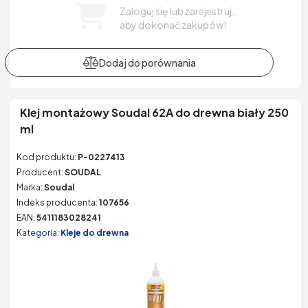
Zaloguj się lub zarejestruj,
aby dokonać zakupów!
Klej montażowy Soudal 62A do drewna biały 250
ml
Kod produktu:
P-0227413
Producent:
SOUDAL
Marka:
Soudal
Indeks producenta:
107656
EAN:
5411183028241
Kategoria:
Kleje do drewna