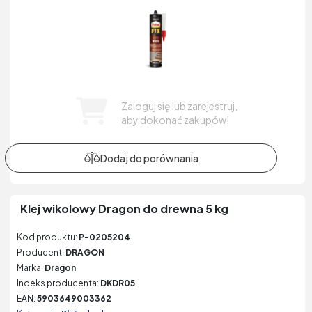
Zaloguj się lub zarejestruj,
aby dokonać zakupów!
Klej wikolowy Dragon do drewna 5 kg
Kod produktu:
P-0205204
Producent:
DRAGON
Marka:
Dragon
Indeks producenta:
DKDR05
EAN:
5903649003362