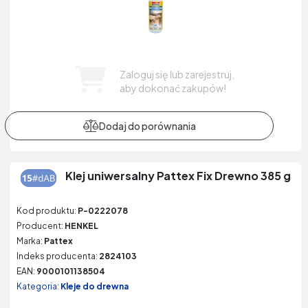
Zaloguj się lub zarejestruj,
aby dokonać zakupów!
Klej uniwersalny Pattex Fix Drewno 385 g
Kod produktu:
P-0222078
Producent:
HENKEL
Marka:
Pattex
Indeks producenta:
2824103
EAN:
9000101138504
Kategoria:
Kleje do drewna