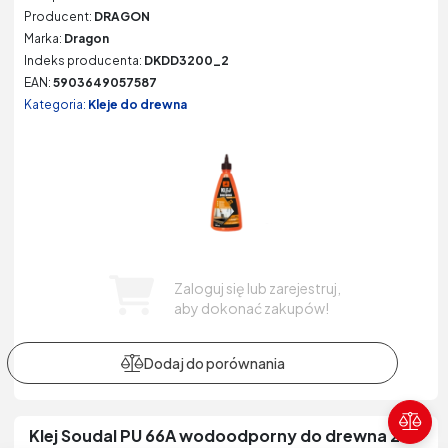
Producent:
DRAGON
Marka:
Dragon
Indeks producenta:
DKDD3200_2
EAN:
5903649057587
Kategoria:
Kleje do drewna
Zaloguj się lub zarejestruj,
aby dokonać zakupów!
Poró
Klej Soudal PU 66A wodoodporny do drewna 250