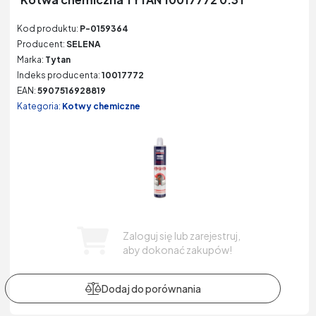
Kod produktu:
P-0159364
Producent:
SELENA
Marka:
Tytan
Indeks producenta:
10017772
EAN:
5907516928819
Kategoria:
Kotwy chemiczne
Zaloguj się lub zarejestruj,
aby dokonać zakupów!