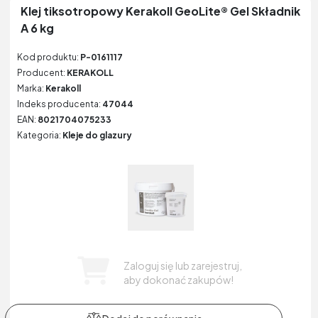
Klej tiksotropowy Kerakoll GeoLite® Gel Składnik
A 6 kg
Kod produktu:
P-0161117
Producent:
KERAKOLL
Marka:
Kerakoll
Indeks producenta:
47044
EAN:
8021704075233
Kategoria:
Kleje do glazury
Zaloguj się lub zarejestruj,
aby dokonać zakupów!