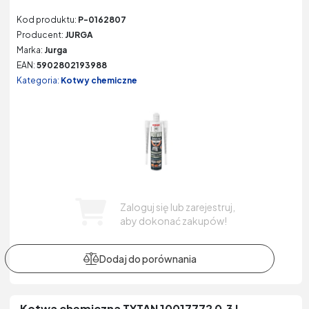
Kod produktu:
P-0162807
Producent:
JURGA
Marka:
Jurga
EAN:
5902802193988
Kategoria:
Kotwy chemiczne
Zaloguj się lub zarejestruj,
aby dokonać zakupów!
Kotwa chemiczna TYTAN 10017772 0.3 l