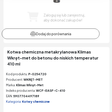
Zaloguj się lub zarejestruj,
aby dokonać zakupów!
Kotwa chemiczna metakrylanowa Klimas
Wkręt-met do betonu do niskich temperatur
410 ml
Kod produktu:
P-0254720
Producent:
WKRĘT-MET
Marka:
Klimas Wkręt-Met
Indeks producenta:
WCF-EASF-C-410
EAN:
5907704497189
Kategoria:
Kotwy chemiczne