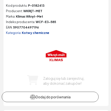
Kod produktu:
P-0182413
Producent:
WKRĘT-MET
Marka:
Klimas Wkręt-Met
Indeks producenta:
WCF-E3-585
EAN:
5907704497196
Kategoria:
Kotwy chemiczne
Zaloguj się lub zarejestruj,
aby dokonać zakupów!