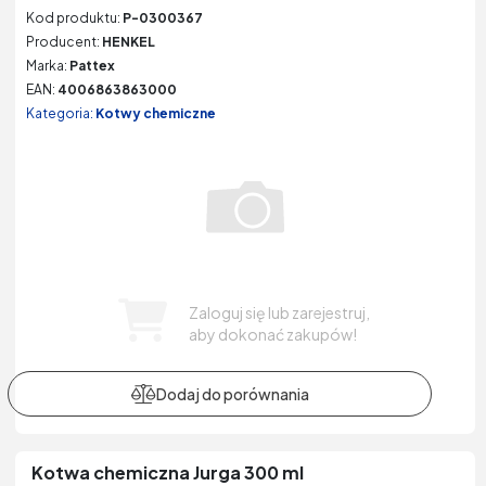
Kod produktu:
P-0300367
Producent:
HENKEL
Marka:
Pattex
EAN:
4006863863000
Kategoria:
Kotwy chemiczne
Zaloguj się lub zarejestruj,
aby dokonać zakupów!
Kotwa chemiczna Jurga 300 ml