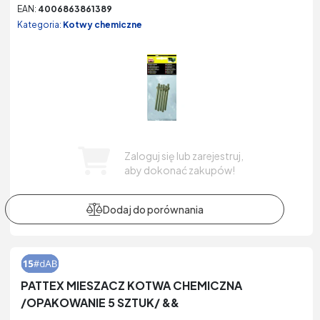
EAN:
4006863861389
Kategoria:
Kotwy chemiczne
Zaloguj się lub zarejestruj,
aby dokonać zakupów!
PATTEX MIESZACZ KOTWA CHEMICZNA
/OPAKOWANIE 5 SZTUK/ &&