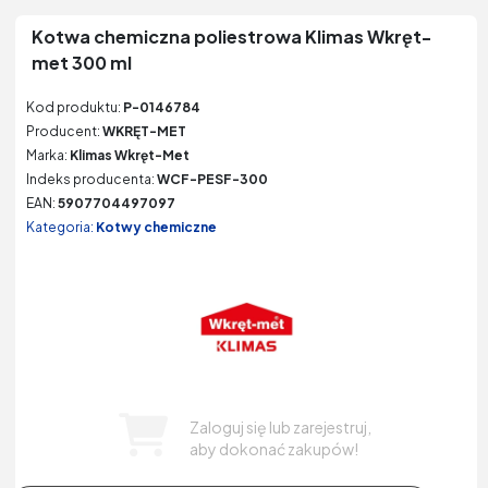
Kotwa chemiczna poliestrowa Klimas Wkręt-
met 300 ml
Kod produktu:
P-0146784
Producent:
WKRĘT-MET
Marka:
Klimas Wkręt-Met
Indeks producenta:
WCF-PESF-300
EAN:
5907704497097
Kategoria:
Kotwy chemiczne
Zaloguj się lub zarejestruj,
aby dokonać zakupów!