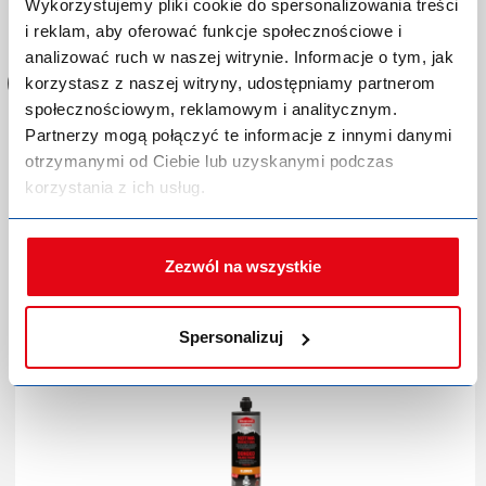
Zaloguj się lub zarejestruj,
Wykorzystujemy pliki cookie do spersonalizowania treści
aby dokonać zakupów!
i reklam, aby oferować funkcje społecznościowe i
analizować ruch w naszej witrynie. Informacje o tym, jak
korzystasz z naszej witryny, udostępniamy partnerom
społecznościowym, reklamowym i analitycznym.
Partnerzy mogą połączyć te informacje z innymi danymi
Kotwa chemiczna Klimas Wkręt-Met WCF-VESF
otrzymanymi od Ciebie lub uzyskanymi podczas
Elbrus 300 ml
korzystania z ich usług.
Kod produktu:
P-0359405
Producent:
WKRĘT-MET
Zezwól na wszystkie
Marka:
Klimas Wkręt-Met
Indeks producenta:
WCF-VESF-E-300
EAN:
5907704497134
Spersonalizuj
Kategoria:
Kotwy chemiczne