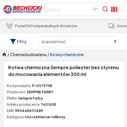
Search
Ponad 100 indywidualnych doradców
Dosta
Filtry
/
chemia budowlana
/
kotwy chemiczne
Kotwa chemiczna Sempre poliester bez styrenu
do mocowania elementów 300 ml
Kod produktu:
P-0379758
Producent:
SEMPRE FARBY
Marka:
Sempre Farby
Indeks producenta:
74014SE
EAN:
5904484111489
Kategoria:
Uszczelniacze i silikony