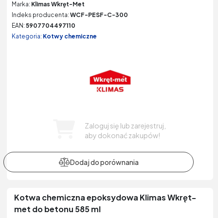
Marka:
Klimas Wkręt-Met
Indeks producenta:
WCF-PESF-C-300
EAN:
5907704497110
Kategoria:
Kotwy chemiczne
Zaloguj się lub zarejestruj,
aby dokonać zakupów!
Kotwa chemiczna epoksydowa Klimas Wkręt-
met do betonu 585 ml