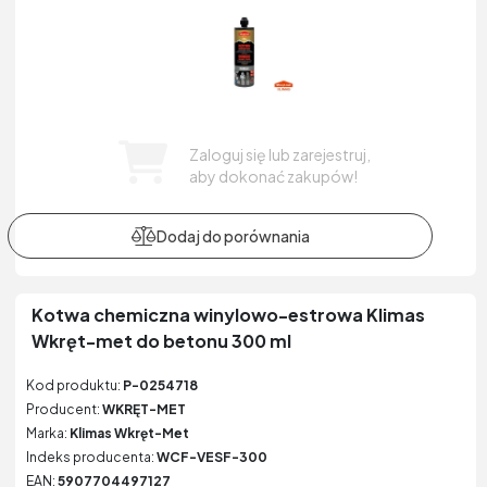
Zaloguj się lub zarejestruj,
aby dokonać zakupów!
Kotwa chemiczna winylowo-estrowa Klimas
Wkręt-met do betonu 300 ml
Kod produktu:
P-0254718
Producent:
WKRĘT-MET
Marka:
Klimas Wkręt-Met
Indeks producenta:
WCF-VESF-300
EAN:
5907704497127