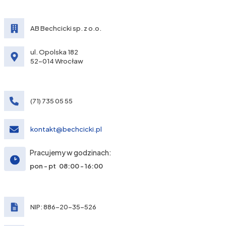
AB Bechcicki sp. z o.o.
ul. Opolska 182
52-014 Wrocław
(71) 735 05 55
kontakt@bechcicki.pl
Pracujemy w godzinach:
pon - pt 08:00 - 16:00
NIP: 886-20-35-526