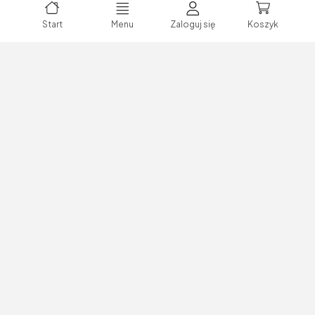
Start
Menu
Zaloguj się
Koszyk
Dział Obsługi Klienta - skontaktuj się z
nami!
Jeśli masz pytania dotyczące produktów lub potrzebujesz
wsparcia w procesie zamówienia - jesteśmy do Twojej dyspozycji.
(71) 735 05 55
kontakt@bechcicki.pl
Pracujemy w godzinach:
pon - pt 08:00 - 16:00