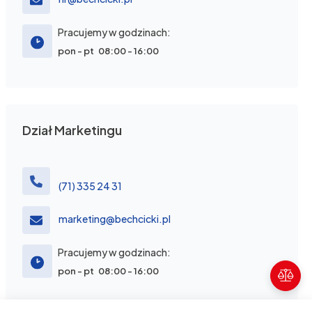
Pracujemy w godzinach:
pon - pt 08:00 - 16:00
Dział Marketingu
(71) 335 24 31
marketing@bechcicki.pl
Pracujemy w godzinach:
pon - pt 08:00 - 16:00
Poró