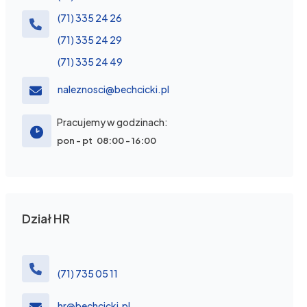
(71) 335 24 26
(71) 335 24 29
(71) 335 24 49
naleznosci@bechcicki.pl
Pracujemy w godzinach:
pon - pt 08:00 - 16:00
Dział HR
(71) 735 05 11
hr@bechcicki.pl