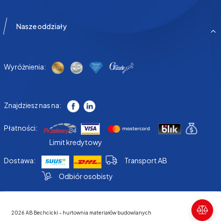
Nasze oddziały
Wyróżnienia:
Znajdziesz nas na:
Płatności:
Limit kredytowy
Dostawa:
Transport AB
Odbiór osobisty
2026 AB Bechcicki - hurtownia materiałów budowlanych
Poró