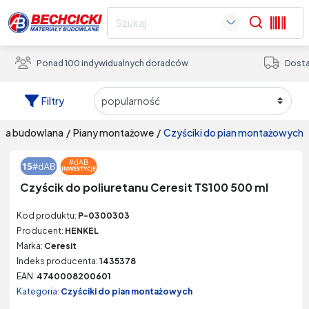
Search
Ponad 100 indywidualnych doradców
Dosta
Filtry
mia budowlana
/
piany montażowe
/
czyściki do pian montażowych
Czyścik do poliuretanu Ceresit TS100 500 ml
Kod produktu:
P-0300303
Producent:
HENKEL
Marka:
Ceresit
Indeks producenta:
1435378
EAN:
4740008200601
Kategoria:
Czyściki do pian montażowych