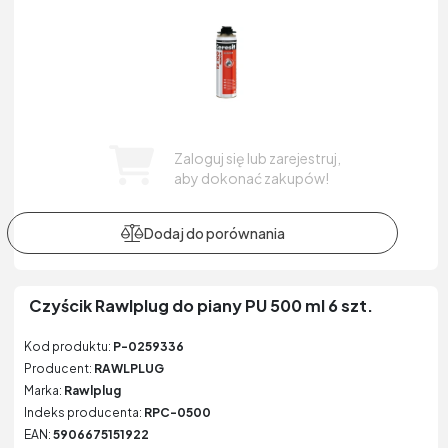
Zaloguj się lub zarejestruj,
aby dokonać zakupów!
Czyścik Rawlplug do piany PU 500 ml 6 szt.
Kod produktu:
P-0259336
Producent:
RAWLPLUG
Marka:
Rawlplug
Indeks producenta:
RPC-0500
EAN:
5906675151922