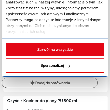
analizować ruch w naszej witrynie. Informacje o tym, jak
Marka:
Klimas Wkręt-Met
korzystasz z naszej witryny, udostępniamy partnerom
Indeks producenta:
CZP-500
społecznościowym, reklamowym i analitycznym.
EAN:
5907704492849
Kategoria:
Czyściki do pian montażowych
Partnerzy mogą połączyć te informacje z innymi danymi
otrzymanymi od Ciebie lub uzyskanymi podczas
korzystania z ich usług.
Zezwól na wszystkie
Zaloguj się lub zarejestruj,
Spersonalizuj
aby dokonać zakupów!
Czyścik Koelner do piany PU 300 ml