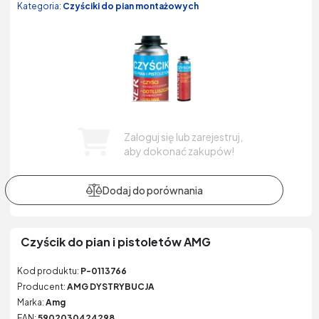
Kategoria:
Czyściki do pian montażowych
Zaloguj się lub zarejestruj,
aby dokonać zakupów!
Czyścik do pian i pistoletów AMG
Kod produktu:
P-0113766
Producent:
AMG DYSTRYBUCJA
Marka:
Amg
EAN:
5902030424298