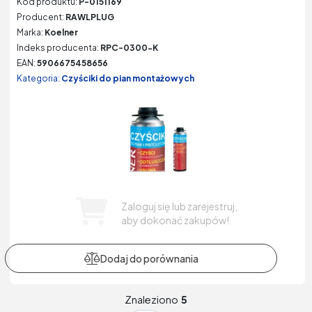
Kod produktu:
P-0151169
Producent:
RAWLPLUG
Marka:
Koelner
Indeks producenta:
RPC-0300-K
EAN:
5906675458656
Kategoria:
Czyściki do pian montażowych
Zaloguj się lub zarejestruj,
aby dokonać zakupów!
Znaleziono
5