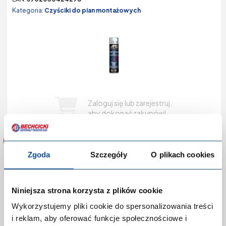
Kategoria:
Czyściki do pian montażowych
Zaloguj się lub zarejestruj,
aby dokonać zakupów!
Zgoda
Szczegóły
O plikach cookies
Czyścik do pian i pistoletów Klimas Wkręt-Met
CZP-500
Niniejsza strona korzysta z plików cookie
Wykorzystujemy pliki cookie do spersonalizowania treści
Kod produktu:
P-0359840
i reklam, aby oferować funkcje społecznościowe i
Producent:
WKRĘT-MET