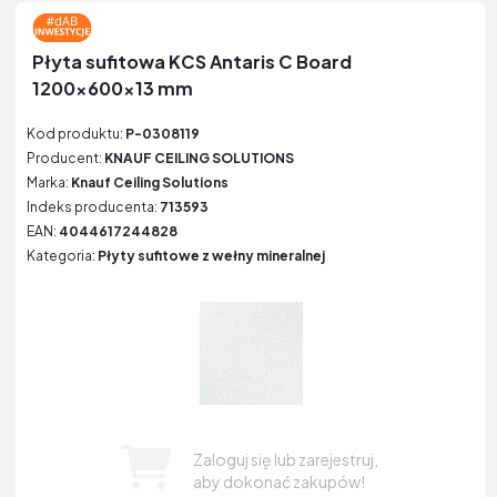
Płyta sufitowa KCS Antaris C Board
1200x600x13 mm
Kod produktu:
P-0308119
Producent:
KNAUF CEILING SOLUTIONS
Marka:
Knauf Ceiling Solutions
Indeks producenta:
713593
EAN:
4044617244828
Kategoria:
Płyty sufitowe z wełny mineralnej
Zaloguj się lub zarejestruj,
aby dokonać zakupów!