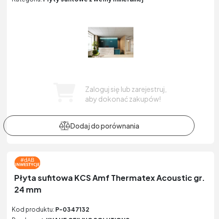
Zaloguj się lub zarejestruj,
aby dokonać zakupów!
Płyta sufitowa KCS Amf Thermatex Acoustic gr.
24 mm
Kod produktu:
P-0347132