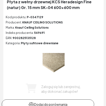
Płyta z wełny drzewnej KCS Heradesign Fine
(natur) Gr. 15 mm SK-04 600x600 mm
Kod produktu:
P-0347129
Producent:
KNAUF CEILING SOLUTIONS
Marka:
Knauf Ceiling Solutions
Indeks producenta:
549691
EAN:
9002825135128
Kategoria:
Płyty sufitowe drewniane
Zaloguj się lub zarejestruj,
aby dokonać zakupów!