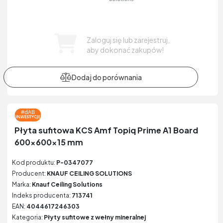
Zaloguj się lub zarejestruj,
aby dokonać zakupów!
Płyta sufitowa KCS Amf Topiq Prime A1 Board
600x600x15 mm
Kod produktu:
P-0347077
Producent:
KNAUF CEILING SOLUTIONS
Marka:
Knauf Ceiling Solutions
Indeks producenta:
713741
EAN:
4044617246303
Kategoria:
Płyty sufitowe z wełny mineralnej