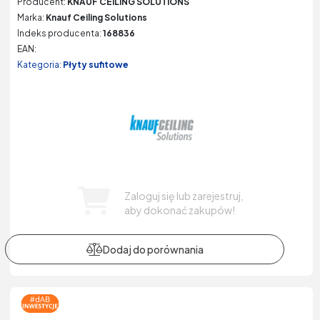
Producent:
KNAUF CEILING SOLUTIONS
Marka:
Knauf Ceiling Solutions
Indeks producenta:
168836
EAN:
Kategoria:
Płyty sufitowe
Zaloguj się lub zarejestruj,
aby dokonać zakupów!