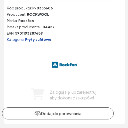
Kod produktu:
P-0335606
Producent:
ROCKWOOL
Marka:
Rockfon
Indeks producenta:
104457
EAN:
5901193287689
Kategoria:
Płyty sufitowe
Zaloguj się lub zarejestruj,
aby dokonać zakupów!