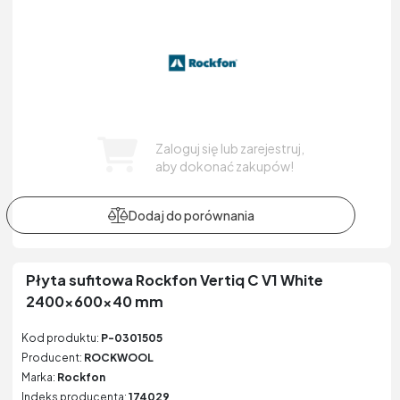
Zaloguj się lub zarejestruj,
aby dokonać zakupów!
Płyta sufitowa Rockfon Vertiq C V1 White
2400x600x40 mm
Kod produktu:
P-0301505
Producent:
ROCKWOOL
Marka:
Rockfon
Indeks producenta:
174029