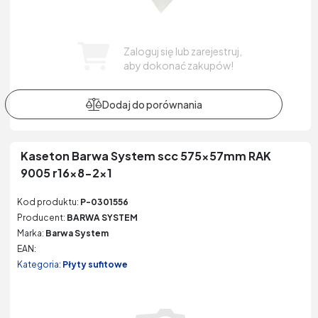
Zaloguj się lub zarejestruj,
aby dokonać zakupów!
Kaseton Barwa System scc 575x57mm RAK
9005 r16x8-2x1
Kod produktu:
P-0301556
Producent:
BARWA SYSTEM
Marka:
Barwa System
EAN:
Kategoria:
Płyty sufitowe