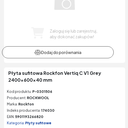
Zaloguj się lub zarejestruj,
aby dokonać zakupów!
Płyta sufitowa Rockfon Vertiq C V1 Grey
2400x600x40 mm
Kod produktu:
P-0301506
Producent:
ROCKWOOL
Marka:
Rockfon
Indeks producenta:
174030
EAN:
5901193266820
Kategoria:
Płyty sufitowe