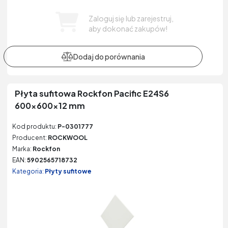
Zaloguj się lub zarejestruj,
aby dokonać zakupów!
Płyta sufitowa Rockfon Pacific E24S6
600x600x12 mm
Kod produktu:
P-0301777
Producent:
ROCKWOOL
Marka:
Rockfon
EAN:
5902565718732
Kategoria:
Płyty sufitowe