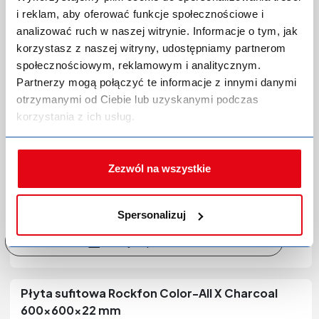
Marka:
Knauf Ceiling Solutions
i reklam, aby oferować funkcje społecznościowe i
Indeks producenta:
713743
analizować ruch w naszej witrynie. Informacje o tym, jak
EAN:
4044617246327
korzystasz z naszej witryny, udostępniamy partnerom
Kategoria:
Płyty sufitowe z wełny mineralnej
społecznościowym, reklamowym i analitycznym.
Partnerzy mogą połączyć te informacje z innymi danymi
otrzymanymi od Ciebie lub uzyskanymi podczas
korzystania z ich usług.
Zezwól na wszystkie
Zaloguj się lub zarejestruj,
aby dokonać zakupów!
Spersonalizuj
Płyta sufitowa Rockfon Color-All X Charcoal
600x600x22 mm