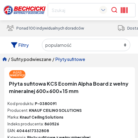
Search
Ponad 100 indywidualnych doradców
Dosta
Filtry
/
sufity podwieszane
/
płyty sufitowe
Płyta sufitowa KCS Ecomin Alpha Board z wełny
mineralnej 600x600x15 mm
Kod produktu:
P-0380091
Producent:
KNAUF CEILING SOLUTIONS
Marka:
Knauf Ceiling Solutions
Indeks producenta:
860526
EAN:
4044617332808
Kategoria:
Płyty sufitowe z wełny mineralnej