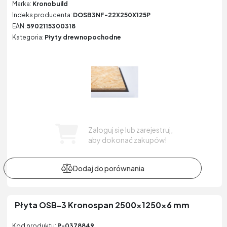
Marka:
Kronobuild
Indeks producenta:
DOSB3NF-22X250X125P
EAN:
5902115300318
Kategoria:
Płyty drewnopochodne
Zaloguj się lub zarejestruj,
aby dokonać zakupów!
Płyta OSB-3 Kronospan 2500x1250x6 mm
Kod produktu:
P-0378849