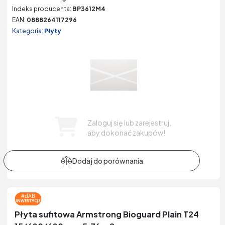
Indeks producenta:
BP3612M4
EAN:
0888264117296
Kategoria:
Płyty
Zaloguj się lub zarejestruj,
aby dokonać zakupów!
Płyta sufitowa Armstrong Bioguard Plain T24