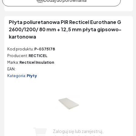
Płyta poliuretanowa PIR Recticel Eurothane G
2600/1200/ 80 mm + 12,5 mm płyta gipsowo-
kartonowa
Kod produktu:
P-0375178
Producent:
RECTICEL
Marka:
Recticel Insulation
EAN:
Kategoria:
Płyty
Zaloguj się lub zarejestruj,