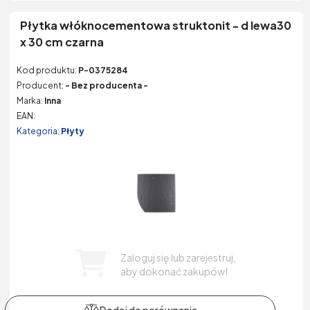
Płytka włóknocementowa struktonit - d lewa30
x 30 cm czarna
Kod produktu:
P-0375284
Producent:
- Bez producenta -
Marka:
Inna
EAN:
Kategoria:
Płyty
Zaloguj się lub zarejestruj,
aby dokonać zakupów!