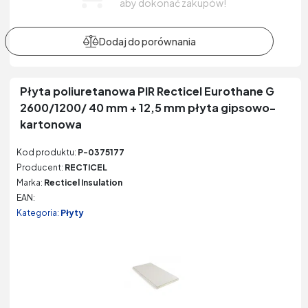
aby dokonać zakupów!
Płyta poliuretanowa PIR Recticel Eurothane G
2600/1200/ 40 mm + 12,5 mm płyta gipsowo-
kartonowa
Kod produktu:
P-0375177
Producent:
RECTICEL
Marka:
Recticel Insulation
EAN:
Kategoria:
Płyty