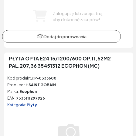
Zaloguj się lub zarejestruj,
aby dokonać zakupów!
PŁYTA OPTA E24 15/1200/600 OP.11,52M2
PAL.207,36 35451312 ECOPHON (MC)
Kod produktu:
P-0335600
Producent:
SAINT GOBAIN
Marka:
Ecophon
EAN:
7333111297926
Kategoria:
Płyty