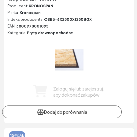
Producent:
KRONOSPAN
Marka:
Kronospan
Indeks producenta:
OSB3-6X2500X1250BGX
EAN:
3800978001095
Kategoria:
Płyty drewnopochodne
Zaloguj się lub zarejestruj,
aby dokonać zakupów!