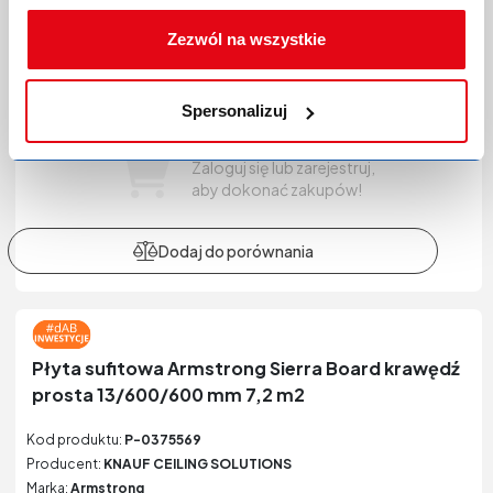
Zezwól na wszystkie
Spersonalizuj
Zaloguj się lub zarejestruj,
aby dokonać zakupów!
Płyta sufitowa Armstrong Sierra Board krawędź
prosta 13/600/600 mm 7,2 m2
Kod produktu:
P-0375569
Producent:
KNAUF CEILING SOLUTIONS
Marka:
Armstrong