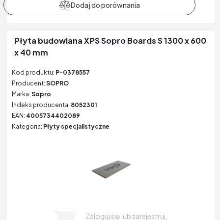
Płyta budowlana XPS Sopro Boards S 1300 x 600
x 40 mm
Kod produktu:
P-0378557
Producent:
SOPRO
Marka:
Sopro
Indeks producenta:
8052301
EAN:
4005734402089
Kategoria:
Płyty specjalistyczne
Zaloguj się lub zarejestruj,