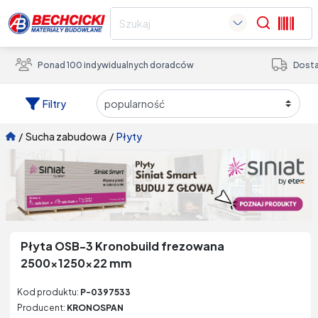
Search
Ponad 100 indywidualnych doradców
Dosta
Filtry
/
sucha zabudowa
/
płyty
Płyta OSB-3 Kronobuild frezowana
2500x1250x22 mm
Kod produktu:
P-0397533
Producent:
KRONOSPAN