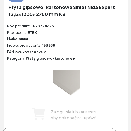
Płyta gipsowo-kartonowa Siniat Nida Expert
12,5x1200x2750 mm KS
Kod produktu:
P-0378675
Producent:
ETEX
Marka:
Siniat
Indeks producenta:
133858
EAN:
5907697606209
Kategoria:
Płyty gipsowo-kartonowe
Zaloguj się lub zarejestruj,
aby dokonać zakupów!