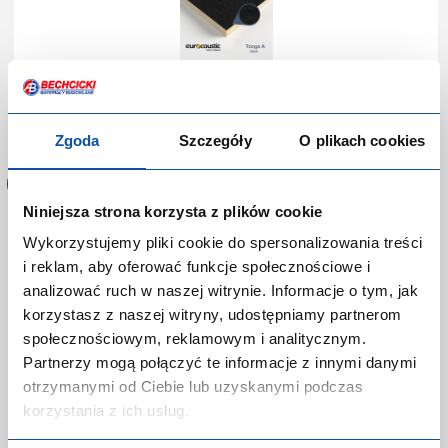
Zaloguj się lub zarejestruj,
aby dokonać zakupów!
Zgoda
Szczegóły
O plikach cookies
Niniejsza strona korzysta z plików cookie
Wykorzystujemy pliki cookie do spersonalizowania treści
Płyta Sufit Tatra Tegular
i reklam, aby oferować funkcje społecznościowe i
analizować ruch w naszej witrynie. Informacje o tym, jak
Kod produktu:
P-0375570
korzystasz z naszej witryny, udostępniamy partnerom
Producent:
KNAUF CEILING SOLUTIONS
społecznościowym, reklamowym i analitycznym.
Marka:
Knauf Ceiling Solutions
Partnerzy mogą połączyć te informacje z innymi danymi
Indeks producenta:
BP705M4C
otrzymanymi od Ciebie lub uzyskanymi podczas
EAN:
korzystania z ich usług.
Kategoria:
Płyty