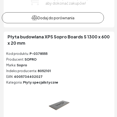
aby dokonać zakupów!
Płyta budowlana XPS Sopro Boards S 1300 x 600
x 20 mm
Kod produktu:
P-0378555
Producent:
SOPRO
Marka:
Sopro
Indeks producenta:
8052101
EAN:
4005734402027
Kategoria:
Płyty specjalistyczne