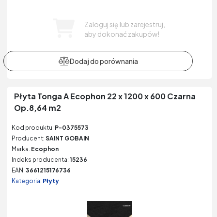
Zaloguj się lub zarejestruj,
aby dokonać zakupów!
Płyta Tonga A Ecophon 22 x 1200 x 600 Czarna
Op.8,64 m2
Kod produktu:
P-0375573
Producent:
SAINT GOBAIN
Marka:
Ecophon
Indeks producenta:
15236
EAN:
3661215176736
Kategoria:
Płyty