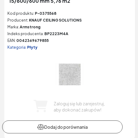
15/600/600 mm 5,76 m2
Kod produktu:
P-0375568
Producent:
KNAUF CEILING SOLUTIONS
Marka:
Armstrong
Indeks producenta:
BP2223M4A
EAN:
0042369679855
Kategoria:
Płyty
Zaloguj się lub zarejestruj,
aby dokonać zakupów!