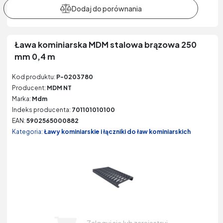
Ława kominiarska MDM stalowa brązowa 250
mm 0,4 m
Kod produktu:
P-0203780
Producent:
MDM NT
Marka:
Mdm
Indeks producenta:
701101010100
EAN:
5902565000882
Kategoria:
Ławy kominiarskie i łączniki do ław kominiarskich
Zaloguj się lub zarejestruj,