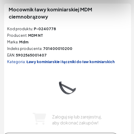
Mocownik ławy kominiarskiej MDM
ciemnobrązowy
Kod produktu:
P-0240778
Producent:
MDM NT
Marka:
Mdm
Indeks producenta:
701400010200
EAN:
5902565001407
Kategoria:
Ławy kominiarskie i łączniki do ław kominiarskich
Zaloguj się lub zarejestruj,
aby dokonać zakupów!