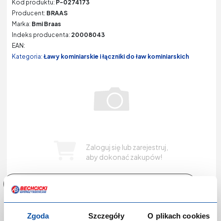
Kod produktu:
P-0274173
Producent:
BRAAS
Marka:
Bmi Braas
Indeks producenta:
20008043
EAN:
Kategoria:
Ławy kominiarskie i łączniki do ław kominiarskich
Zaloguj się lub zarejestruj,
aby dokonać zakupów!
Zgoda
Szczegóły
O plikach cookies
Łącznik ławy kominiarskiej MDM ceglasty