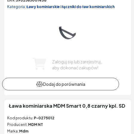
EAN:
5902565001438
Kategoria:
Ławy kominiarskie i łączniki do ław kominiarskich
Zaloguj się lub zarejestruj,
aby dokonać zakupów!
Ława kominiarska MDM Smart 0,8 czarny kpl. SD
Kod produktu:
P-0275012
Producent:
MDM NT
Marka:
Mdm