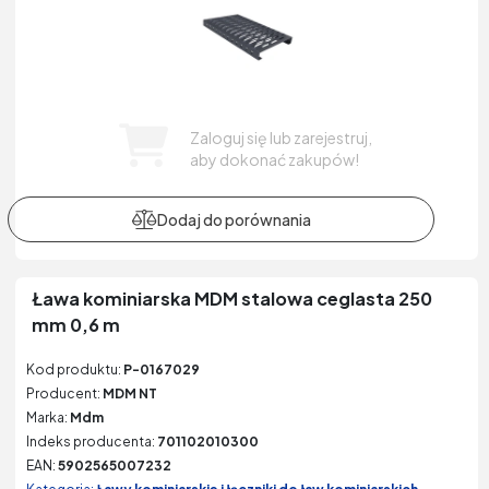
Zaloguj się lub zarejestruj,
aby dokonać zakupów!
Ława kominiarska MDM stalowa ceglasta 250
mm 0,6 m
Kod produktu:
P-0167029
Producent:
MDM NT
Marka:
Mdm
Indeks producenta:
701102010300
EAN:
5902565007232