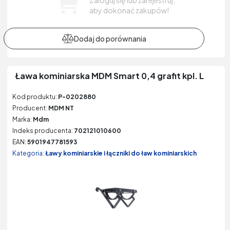
aby dokonać zakupów!
Ława kominiarska MDM Smart 0,4 grafit kpl. L
Kod produktu:
P-0202880
Producent:
MDM NT
Marka:
Mdm
Indeks producenta:
702121010600
EAN:
5901947781593
Kategoria:
Ławy kominiarskie i łączniki do ław kominiarskich