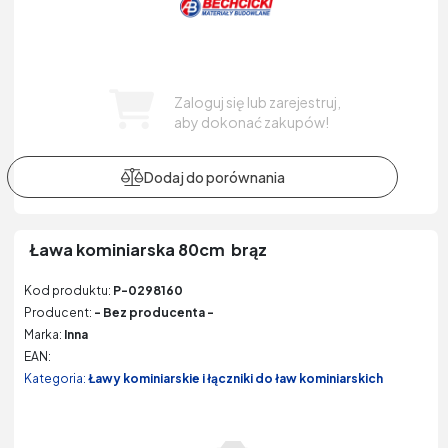
Zaloguj się lub zarejestruj,
aby dokonać zakupów!
Ława kominiarska 80cm brąz
Kod produktu:
P-0298160
Producent:
- Bez producenta -
Marka:
Inna
EAN:
Kategoria:
Ławy kominiarskie i łączniki do ław kominiarskich