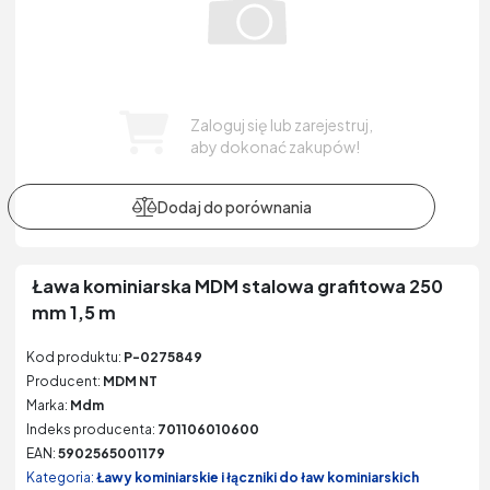
Zaloguj się lub zarejestruj,
aby dokonać zakupów!
Ława kominiarska MDM stalowa grafitowa 250
mm 1,5 m
Kod produktu:
P-0275849
Producent:
MDM NT
Marka:
Mdm
Indeks producenta:
701106010600
EAN:
5902565001179
Kategoria:
Ławy kominiarskie i łączniki do ław kominiarskich