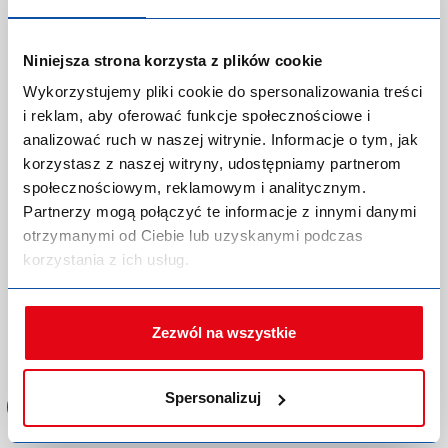
Kod produktu:
P-0240809
Niniejsza strona korzysta z plików cookie
Producent:
MDM NT
Marka:
Mdm
Wykorzystujemy pliki cookie do spersonalizowania treści
Indeks producenta:
701300010300
i reklam, aby oferować funkcje społecznościowe i
EAN:
5902565001353
analizować ruch w naszej witrynie. Informacje o tym, jak
Kategoria:
Ławy kominiarskie i łączniki do ław kominiarskich
korzystasz z naszej witryny, udostępniamy partnerom
społecznościowym, reklamowym i analitycznym.
Partnerzy mogą połączyć te informacje z innymi danymi
otrzymanymi od Ciebie lub uzyskanymi podczas
korzystania z ich usług.
Zaloguj się lub zarejestruj,
Zezwól na wszystkie
aby dokonać zakupów!
Spersonalizuj