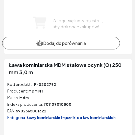
Zaloguj się lub zarejestruj,
aby dokonać zakupów!
Ława kominiarska MDM stalowa ocynk (O) 250
mm 3,0 m
Kod produktu:
P-0202792
Producent:
MDM NT
Marka:
Mdm
Indeks producenta:
701109010800
EAN:
5902565001322
Kategoria:
Ławy kominiarskie i łączniki do ław kominiarskich