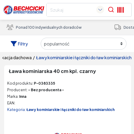
Search
Ponad 100 indywidualnych doradców
Dosta
Filtry
nikacja dachowa
/
ławy kominiarskie i łączniki do ław kominiarskich
Ława kominiarska 40 cm kpl. czarny
Kod produktu:
P-0383335
Producent:
- Bez producenta -
Marka:
Inna
EAN:
Kategoria:
Ławy kominiarskie i łączniki do ław kominiarskich