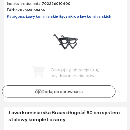
Indeks producenta:
702226010400
EAN:
5902565058456
Kategoria:
Ławy kominiarskie i łączniki do ław kominiarskich
Zaloguj się lub zarejestruj,
aby dokonać zakupów!
Ława kominiarska Braas długość 80 cm system
stalowy komplet czarny