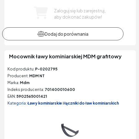
Zaloguj się lub zarejestruj,
aby dokonać zakupów!
Mocownik ławy kominiarskiej MDM grafitowy
Kod produktu:
P-0202795
Producent:
MDM NT
Marka:
Mdm
Indeks producenta:
701400010600
EAN:
5902565001421
Kategoria:
Ławy kominiarskie i łączniki do ław kominiarskich