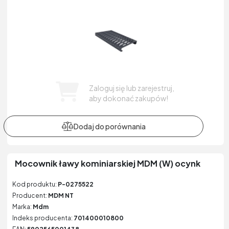
Zaloguj się lub zarejestruj,
aby dokonać zakupów!
Mocownik ławy kominiarskiej MDM (W) ocynk
Kod produktu:
P-0275522
Producent:
MDM NT
Marka:
Mdm
Indeks producenta:
701400010800