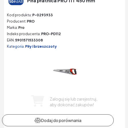
Piła płatnica PRO 11T 450 mm
Kod produktu:
P-0293933
Producent:
PRO
Marka:
Pro
Indeks producenta:
PRO-PD112
EAN:
5901571533308
Kategoria:
Piły i brzeszczoty
Zaloguj się lub zarejestruj,
aby dokonać zakupów!