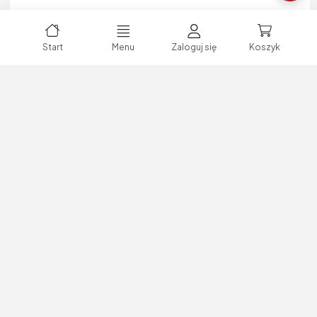
Start
Menu
Zaloguj się
Koszyk
Zaloguj się lub zarejestruj,
aby dokonać zakupów!
Piła płatnica Iron Tools Predator 500 mm
Kod produktu:
P-0276851
Producent:
IRON TOOLS
Marka:
Iron Tools
Indeks producenta:
14250
EAN: