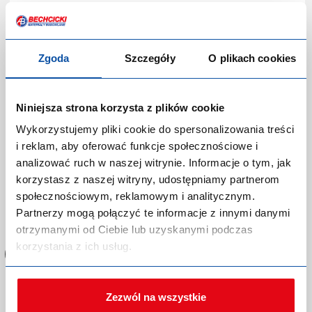
Kod produktu:
P-0297475
Producent:
RAWLPLUG
Marka:
Rawlplug
Zgoda
Szczegóły
O plikach cookies
EAN:
5900855047098
Kategoria:
Piły i brzeszczoty
Niniejsza strona korzysta z plików cookie
Wykorzystujemy pliki cookie do spersonalizowania treści
i reklam, aby oferować funkcje społecznościowe i
analizować ruch w naszej witrynie. Informacje o tym, jak
korzystasz z naszej witryny, udostępniamy partnerom
społecznościowym, reklamowym i analitycznym.
Zaloguj się lub zarejestruj,
Partnerzy mogą połączyć te informacje z innymi danymi
aby dokonać zakupów!
otrzymanymi od Ciebie lub uzyskanymi podczas
korzystania z ich usług.
Zezwól na wszystkie
Piła ręczna 650mm do gazobetonu 14281 Iron