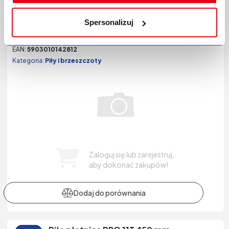
Kod produktu:
P-0296732
Spersonalizuj
Producent:
- Bez producenta -
Marka:
Iron
EAN:
5903010142812
Kategoria:
Piły i brzeszczoty
Zaloguj się lub zarejestruj,
aby dokonać zakupów!