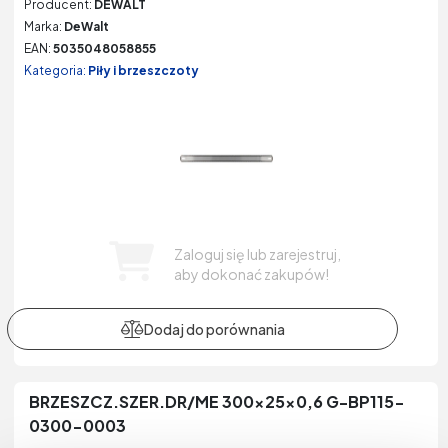
Producent:
DEWALT
Marka:
DeWalt
EAN:
5035048058855
Kategoria:
Piły i brzeszczoty
Zaloguj się lub zarejestruj,
aby dokonać zakupów!
BRZESZCZ.SZER.DR/ME 300x25x0,6 G-BP115-
0300-0003