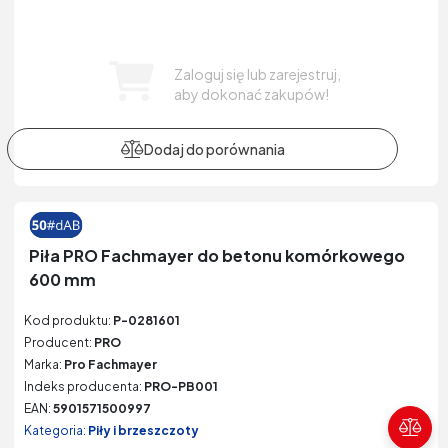
Zaloguj się lub zarejestruj,
aby dokonać zakupów!
Piła PRO Fachmayer do betonu komórkowego
600 mm
Kod produktu:
P-0281601
Producent:
PRO
Marka:
Pro Fachmayer
Indeks producenta:
PRO-PB001
EAN:
5901571500997
Kategoria:
Piły i brzeszczoty
Poró