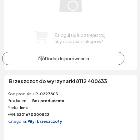
Zaloguj się lub zarejestruj,
aby dokonać zakupów!
Brzeszczot do wyrzynarki 8112 400633
Kod produktu:
P-0297803
Producent:
- Bez producenta -
Marka:
Inna
EAN:
3321670000822
Kategoria:
Piły i brzeszczoty