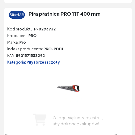
Piła płatnica PRO 11T 400 mm
Kod produktu:
P-0293932
Producent:
PRO
Marka:
Pro
Indeks producenta:
PRO-PD111
EAN:
5901571533292
Kategoria:
Piły i brzeszczoty
Zaloguj się lub zarejestruj,
aby dokonać zakupów!