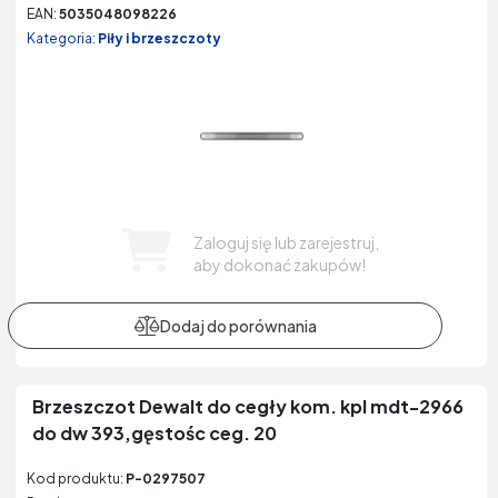
EAN:
5035048098226
Kategoria:
Piły i brzeszczoty
Zaloguj się lub zarejestruj,
aby dokonać zakupów!
Brzeszczot Dewalt do cegły kom. kpl mdt-2966
do dw 393,gęstośc ceg. 20
Kod produktu:
P-0297507