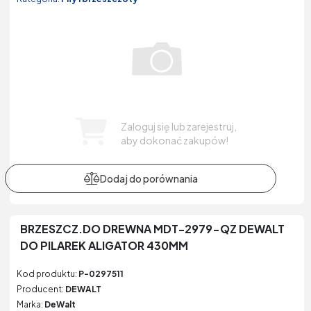
Zaloguj się lub zarejestruj,
aby dokonać zakupów!
BRZESZCZ.DO DREWNA MDT-2979-QZ DEWALT
DO PILAREK ALIGATOR 430MM
Kod produktu:
P-0297511
Producent:
DEWALT
Marka:
DeWalt