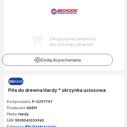
Zaloguj się lub zarejestruj,
aby dokonać zakupów!
Piła do drewna Hardy * skrzynka uciosowa
Kod produktu:
P-0297797
Producent:
KAEM
Marka:
Hardy
EAN:
5905061033965
Kategoria:
Piły i brzeszczoty