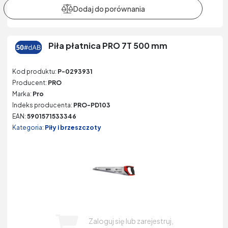
Piła płatnica PRO 7T 500 mm
Kod produktu:
P-0293931
Producent:
PRO
Marka:
Pro
Indeks producenta:
PRO-PD103
EAN:
5901571533346
Kategoria:
Piły i brzeszczoty
Zaloguj się lub zarejestruj,