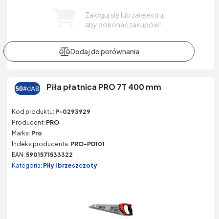
Zaloguj się lub zarejestruj,
aby dokonać zakupów!
Piła płatnica PRO 7T 400 mm
Kod produktu:
P-0293929
Producent:
PRO
Marka:
Pro
Indeks producenta:
PRO-PD101
EAN:
5901571533322
Kategoria:
Piły i brzeszczoty