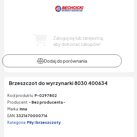
Zaloguj się lub zarejestruj,
aby dokonać zakupów!
Brzeszczot do wyrzynarki 8030 400634
Kod produktu:
P-0297802
Producent:
- Bez producenta -
Marka:
Inna
EAN:
3321670000716
Kategoria:
Piły i brzeszczoty