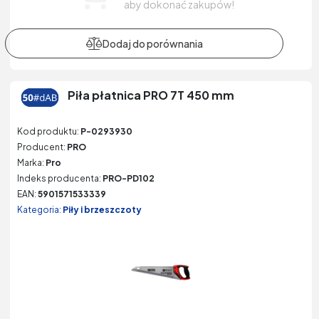
aby dokonać zakupów!
Piła płatnica PRO 7T 450 mm
Kod produktu:
P-0293930
Producent:
PRO
Marka:
Pro
Indeks producenta:
PRO-PD102
EAN:
5901571533339
Kategoria:
Piły i brzeszczoty