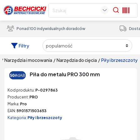
Search
Ponad 100 indywidualnych doradców
Dosta
Filtry
/
narzędzia i mocowania
/
narzędzia do cięcia
/
piły i brzeszczoty
Piła do metalu PRO 300 mm
Kod produktu:
P-0297863
Producent:
PRO
Marka:
Pro
EAN:
5901571503653
Kategoria:
Piły i brzeszczoty