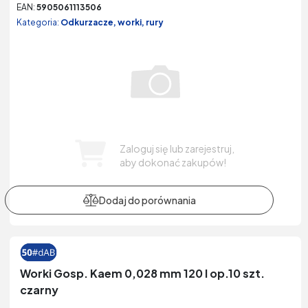
EAN:
5905061113506
Kategoria:
Odkurzacze, worki, rury
Zaloguj się lub zarejestruj,
aby dokonać zakupów!
Worki Gosp. Kaem 0,028 mm 120 l op.10 szt.
czarny