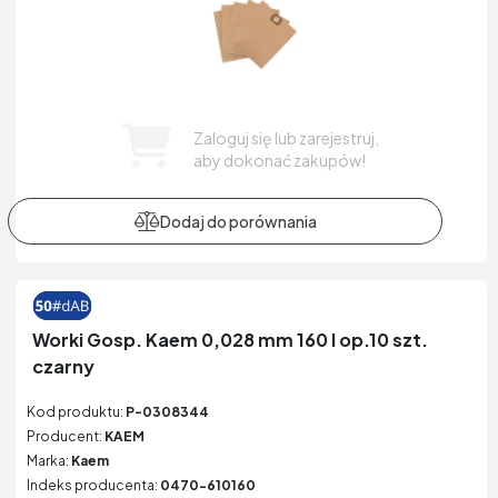
Zaloguj się lub zarejestruj,
aby dokonać zakupów!
Worki Gosp. Kaem 0,028 mm 160 l op.10 szt.
czarny
Kod produktu:
P-0308344
Producent:
KAEM
Marka:
Kaem
Indeks producenta:
0470-610160