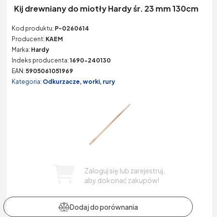
Kij drewniany do miotły Hardy śr. 23 mm 130cm
Kod produktu:
P-0260614
Producent:
KAEM
Marka:
Hardy
Indeks producenta:
1690-240130
EAN:
5905061051969
Kategoria:
Odkurzacze, worki, rury
Zaloguj się lub zarejestruj,
aby dokonać zakupów!