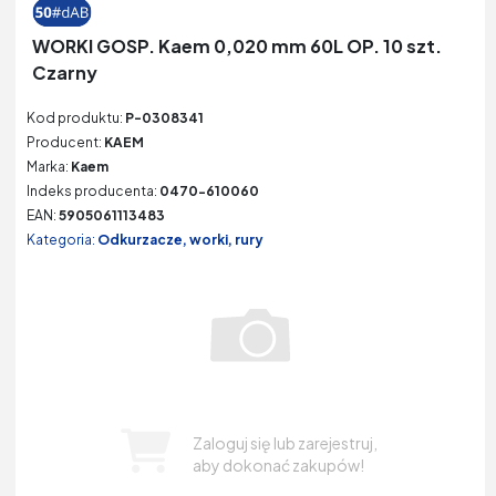
WORKI GOSP. Kaem 0,020 mm 60L OP. 10 szt.
Czarny
Kod produktu:
P-0308341
Producent:
KAEM
Marka:
Kaem
Indeks producenta:
0470-610060
EAN:
5905061113483
Kategoria:
Odkurzacze, worki, rury
Zaloguj się lub zarejestruj,
aby dokonać zakupów!