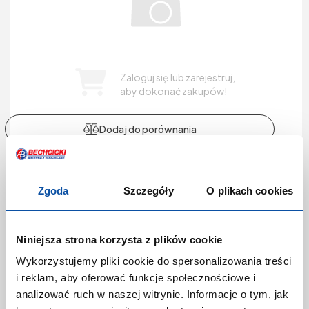
Zaloguj się lub zarejestruj,
aby dokonać zakupów!
ODKURZACZ PRZEMYSŁ. IPULSE L-1635 TOP
Zgoda
Szczegóły
O plikach cookies
STARMIX $$$
Kod produktu:
P-0301068
Niniejsza strona korzysta z plików cookie
Producent:
STARMIX
Marka:
Starmix
Wykorzystujemy pliki cookie do spersonalizowania treści
EAN:
4011240018621
i reklam, aby oferować funkcje społecznościowe i
Kategoria:
Odkurzacze, worki, rury
analizować ruch w naszej witrynie. Informacje o tym, jak