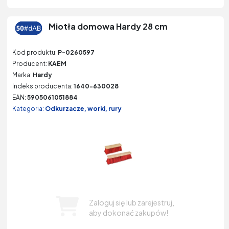
Miotła domowa Hardy 28 cm
Kod produktu:
P-0260597
Producent:
KAEM
Marka:
Hardy
Indeks producenta:
1640-630028
EAN:
5905061051884
Kategoria:
Odkurzacze, worki, rury
Zaloguj się lub zarejestruj,
aby dokonać zakupów!