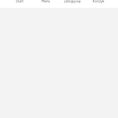
Start
Menu
Zaloguj się
Koszyk
Zaloguj się lub zarejestruj,
aby dokonać zakupów!
Worki do segregacji Scley 120L żółty gr. 0,04
mm 10 szt.
Kod produktu:
P-0257720
Producent:
KAEM