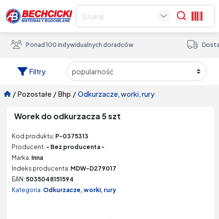
Search
Ponad 100 indywidualnych doradców
Dosta
Filtry
/
pozostałe
/
bhp
/
odkurzacze, worki, rury
Worek do odkurzacza 5 szt
Kod produktu:
P-0375313
Producent:
- Bez producenta -
Marka:
Inna
Indeks producenta:
MDW-D279017
EAN:
5035048151594
Kategoria:
Odkurzacze, worki, rury