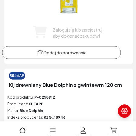
Zaloguj się lub zarejestruj,
aby dokonać zakupów!
Kij drewniany Blue Dolphin z gwintewm 120 cm
Kod produktu:
P-0258912
Producent:
XL TAPE
Marka:
Blue Dolphin
Poró
Indeks producenta:
KZG_18946
EAN:
5907758518946
Kategoria:
Odkurzacze, worki, rury