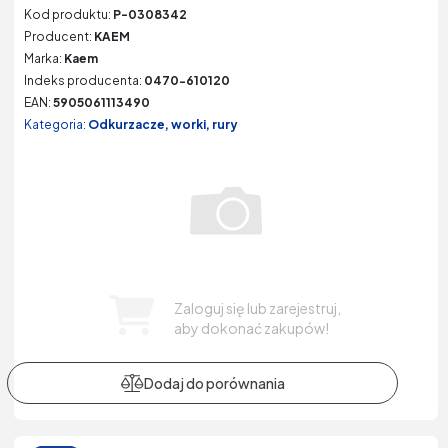
Kod produktu:
P-0308342
Producent:
KAEM
Marka:
Kaem
Indeks producenta:
0470-610120
EAN:
5905061113490
Kategoria:
Odkurzacze, worki, rury
Zaloguj się lub zarejestruj,
aby dokonać zakupów!