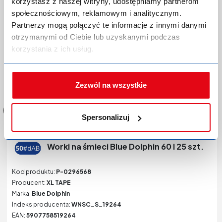
korzystasz z naszej witryny, udostępniamy partnerom
społecznościowym, reklamowym i analitycznym.
Partnerzy mogą połączyć te informacje z innymi danymi
otrzymanymi od Ciebie lub uzyskanymi podczas
korzystania z ich usług.
Zaloguj się lub zarejestruj,
aby dokonać zakupów!
Zezwól na wszystkie
Spersonalizuj
Worki na śmieci Blue Dolphin 60 l 25 szt.
Kod produktu:
P-0296568
Producent:
XL TAPE
Marka:
Blue Dolphin
Indeks producenta:
WNSC_S_19264
EAN:
5907758519264