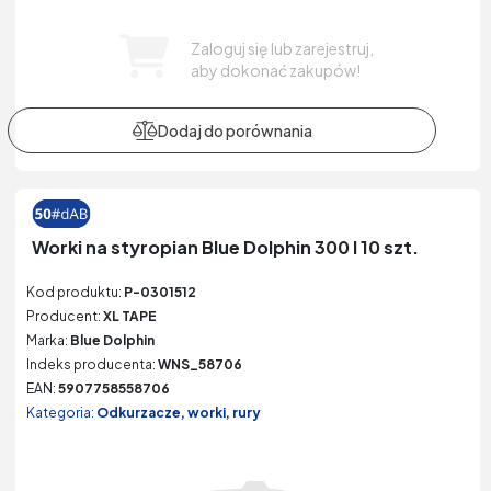
Zaloguj się lub zarejestruj,
aby dokonać zakupów!
Worki na styropian Blue Dolphin 300 l 10 szt.
Kod produktu:
P-0301512
Producent:
XL TAPE
Marka:
Blue Dolphin
Indeks producenta:
WNS_58706
EAN:
5907758558706
Kategoria:
Odkurzacze, worki, rury