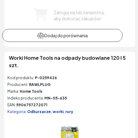
Zaloguj się lub zarejestruj,
aby dokonać zakupów!
Worki Home Tools na odpady budowlane 120 l 5
szt.
Kod produktu:
P-0259426
Producent:
RAWLPLUG
Marka:
Home Tools
Indeks producenta:
MN-05-635
EAN:
5906757272071
Kategoria:
Odkurzacze, worki, rury