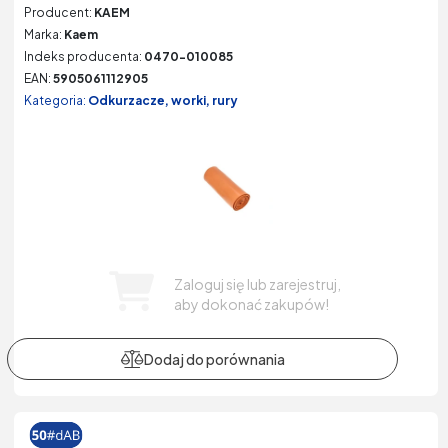
Producent:
KAEM
Marka:
Kaem
Indeks producenta:
0470-010085
EAN:
5905061112905
Kategoria:
Odkurzacze, worki, rury
Zaloguj się lub zarejestruj,
aby dokonać zakupów!