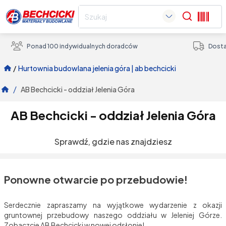
Search
Ponad 100 indywidualnych doradców
Dosta
/
hurtownia budowlana jelenia góra | ab bechcicki
/
AB Bechcicki - oddział Jelenia Góra
AB Bechcicki - oddział Jelenia Góra
Sprawdź, gdzie nas znajdziesz
Ponowne otwarcie po przebudowie!
Serdecznie zapraszamy na wyjątkowe wydarzenie z okazji
gruntownej przebudowy naszego oddziału w Jeleniej Górze.
Zobaczcie AB Bechcicki w nowej odsłonie!