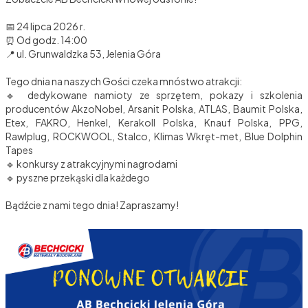
📅 24 lipca 2026 r.
⏰ Od godz. 14:00
📍 ul. Grunwaldzka 53, Jelenia Góra
Tego dnia na naszych Gości czeka mnóstwo atrakcji:
🔹 dedykowane namioty ze sprzętem, pokazy i szkolenia
producentów AkzoNobel, Arsanit Polska, ATLAS, Baumit Polska,
Etex, FAKRO, Henkel, Kerakoll Polska, Knauf Polska, PPG,
Rawlplug, ROCKWOOL, Stalco, Klimas Wkręt-met, Blue Dolphin
Tapes
🔹 konkursy z atrakcyjnymi nagrodami
🔹 pyszne przekąski dla każdego
Bądźcie z nami tego dnia! Zapraszamy!