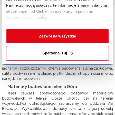
Partnerzy mogą połączyć te informacje z innymi danymi
otrzymanymi od Ciebie lub uzyskanymi podczas
AB Bechcicki – hurtownia budowlana w
korzystania z ich usług.
Jeleniej Górze
Zezwól na wszystkie
Wieloletnia obecność na rynku, niezawodna logistyka i szeroka
gama produktów oferowanych przez najlepszych producentów
polskich i zagranicznych to jedne z cech wyróżniających AB
Bechcicki Oddział Jelenia Góra. Na co dzień wychodzimy
Spersonalizuj
naprzeciw zapotrzebowaniu zarówno małych firm, jak i dużych
klientów. W naszej ofercie znajdziesz produkty z takich kategorii
jak farby i rozpuszczalniki, chemia budowlana, sucha zabudowa,
sufity podwieszane, izolacje, płytki, dachy, stropy i ściany oraz
narzędzia i mocowania.
Materiały budowlane Jelenia Góra
Jeżeli szukasz sprawdzonego dostawcy materiałów
budowalnych w Jeleniej Górze, okolicy czy na terenie
województwa dolnośląskiego zapraszamy do oddziału AB
Bechcicki. Wykwalifikowani doradcy klienta z chęcią udzielą
wszystkich niezbędnych informacji na temat oferty produktowej